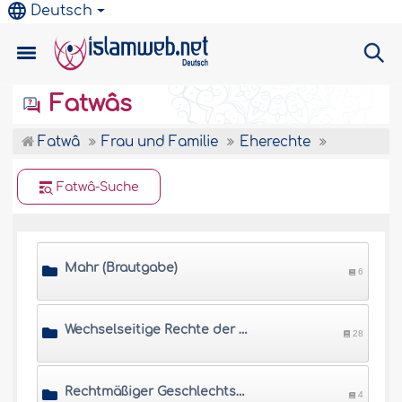
Deutsch
Fatwâs
Fatwâ
Frau und Familie
Eherechte
Fatwâ-Suche
Mahr (Brautgabe)
6
Wechselseitige Rechte der Ehepartner
28
Rechtmäßiger Geschlechtsverkehr
4