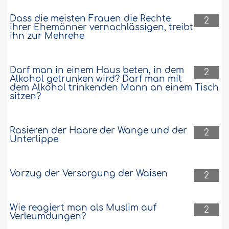
15099
12-2-2017
Dass die meisten Frauen die Rechte
2
ihrer Ehemänner vernachlässigen, treibt
ihn zur Mehrehe
Darf der Ehemann seiner Ehefrau
verbieten, einen Verwandten zu
Darf man in einem Haus beten, in dem
empfangen, der nicht betet?
2
Alkohol getrunken wird? Darf man mit
dem Alkohol trinkenden Mann an einem Tisch
Darf der Ehemann seiner Ehefrau
sitzen?
verbieten, ihren Vater und ihren Bruder
zu empfangen, weil diese nicht beten?..
Weiter
Rasieren der Haare der Wange und der
2
Unterlippe
10532
3-1-2017
Vorzug der Versorgung der Waisen
Die Brautgabe kann auch vor dem
2
Heiratsvertrag gezahlt werden, wenn beide
Parteien damit einverstanden sind
Wie reagiert man als Muslim auf
2
Wie ist Folgendes zu beurteilen: Die
Verleumdungen?
Brautgabe der Frau wird ihr bereits