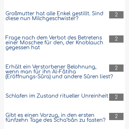
wurde, hat er mich aus verschiedenen
Gründen darum gebeten, die
Angelegenheit nicht mehr zu verfolgen,
Großmutter hat alle Enkel gestillt. Sind
2
weil er körperlich nicht dazu in der Lage
diese nun Milchgeschwister?
sei. Jetzt hat er wieder von mir gefordert,
dass..
Weiter
Frage nach dem Verbot des Betretens
2
16598
20-2-2017
einer Moschee für den, der Knoblauch
gegessen hat
Schwangerschaftsverhütung, bis das
Eheleben wieder in sicheren Bahnen läuft
Erhält ein Verstorbener Belohnung,
2
wenn man für ihn Al-Fâtiha
Ich bin eine verheiratete Frau und leide
(Eröffnungs-Sûra) und andere Sûren liest?
unter vielen Problemen, die uns, meinen
Ehemann und mich, fast in die
Scheidung führen. Es scheint, als ob wir
Schlafen im Zustand ritueller Unreinheit
2
auf dem Weg dorthin wären. Ist es
erlaubt, dass ich ein Verhütungsmittel
benutze, damit keine Schwangerschaft
Gibt es einen Vorzug, in den ersten
entsteht, die die Angelegenheiten
2
fünfzehn Tage des Scha’bân zu fasten?
zwischen mir und meinem Ehemann
noch mehr verkompliziert?..
Weiter