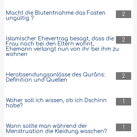
einen Monat oder weniger vor dem
Heiratsvertrag gezahlt, damit die Frau
Macht die Blutentnahme das Fasten
2
sich vorbereiten kann, wenn sie kein Geld
ungültig ?
besitzt...
Weiter
32343
15-12-2016
Islamischer Ehevertrag besagt, dass die
2
Frau noch bei den Eltern wohnt,
Ehemann verlangt nun von ihr bei ihm zu
wohnen
Herabsendungsanlässe des Qurâns:
2
Definition und Quellen
Woher soll ich wissen, ob ich Dschinn
1
habe?
Wann sollte man während der
1
Menstruation die Kleidung waschen?