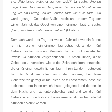
sie: „Wie lange bleibt er auf der Erde?“ Er sagte:
„Vierzig
Tage: Einen Tag wie ein Jahr, einen Tag wie ein Monat, einen
Tag wie ein Freitag und die übrigen Tage wie eure Tage.“
Da
wurde gesagt: „Gesandter Allâhs, reicht uns an dem Tag, der
wir ein Jahr ist, das Gebet von einem einzigen Tag? Er sagte:
„Nein, sondern schätzt seine Zeit ein“
(Muslim).
Demnach wurde der Tag, der wie ein Jahr oder wie ein Monat
ist, nicht als ein ein einziger Tag betrachtet, an dem fünf
Gebete reichen würden. Vielmehr hat er fünf Gebete für
jeweils 24 Stunden vorgeschrieben. Er befahl ihnen, diese
Gebete so zu verteilen, wie es den Zeitabschnitten entspricht,
die er für einen gewöhnlichen Tag in ihren Ländern festgelegt
hat. Den Muslimen obliegt es in den Ländern, über deren
Gebetszeiten gefragt wurde, diese so zu bestimmen, dass sie
sich nach dem ihnen am nächsten gelegene Land richten, in
dem Nacht und Tag unterscheidbar sind und wo die fünf
Gebetszeiten durch ihre scharîa-gemäßen Anzeichen alle 24
Stunden erkannt werden.