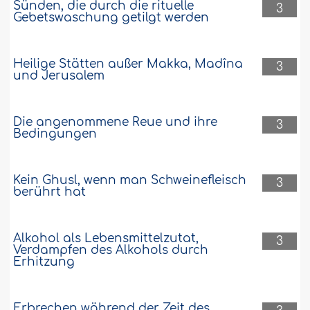
Sünden, die durch die rituelle
3
Gebetswaschung getilgt werden
Heilige Stätten außer Makka, Madîna
3
und Jerusalem
Die angenommene Reue und ihre
3
Bedingungen
Kein Ghusl, wenn man Schweinefleisch
3
berührt hat
Alkohol als Lebensmittelzutat,
3
Verdampfen des Alkohols durch
Erhitzung
Erbrechen während der Zeit des