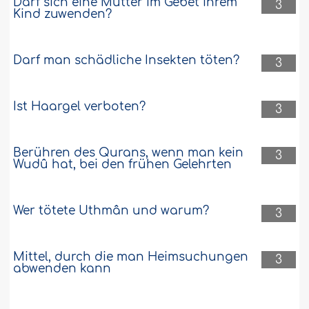
Darf sich eine Mutter im Gebet ihrem
3
Kind zuwenden?
Darf man schädliche Insekten töten?
3
Ist Haargel verboten?
3
Berühren des Qurans, wenn man kein
3
Wudû hat, bei den frühen Gelehrten
Wer tötete Uthmân und warum?
3
Mittel, durch die man Heimsuchungen
3
abwenden kann