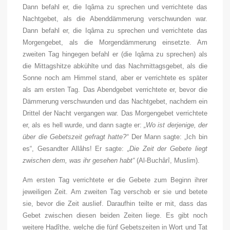
Dann befahl er, die Iqâma zu sprechen und verrichtete das
Nachtgebet, als die Abenddämmerung verschwunden war.
Dann befahl er, die Iqâma zu sprechen und verrichtete das
Morgengebet, als die Morgendämmerung einsetzte. Am
zweiten Tag hingegen befahl er (die Iqâma zu sprechen) als
die Mittagshitze abkühlte und das Nachmittagsgebet, als die
Sonne noch am Himmel stand, aber er verrichtete es später
als am ersten Tag. Das Abendgebet verrichtete er, bevor die
Dämmerung verschwunden und das Nachtgebet, nachdem ein
Drittel der Nacht vergangen war. Das Morgengebet verrichtete
er, als es hell wurde, und dann sagte er:
„Wo ist derjenige, der
über die Gebetszeit gefragt hatte?“
Der Mann sagte: „Ich bin
es“, Gesandter Allâhs! Er sagte:
„Die Zeit der Gebete liegt
zwischen dem, was ihr gesehen habt“
(Al-Buchârî, Muslim).
Am ersten Tag verrichtete er die Gebete zum Beginn ihrer
jeweiligen Zeit. Am zweiten Tag verschob er sie und betete
sie, bevor die Zeit auslief. Daraufhin teilte er mit, dass das
Gebet zwischen diesen beiden Zeiten liege. Es gibt noch
weitere Hadîthe, welche die fünf Gebetszeiten in Wort und Tat