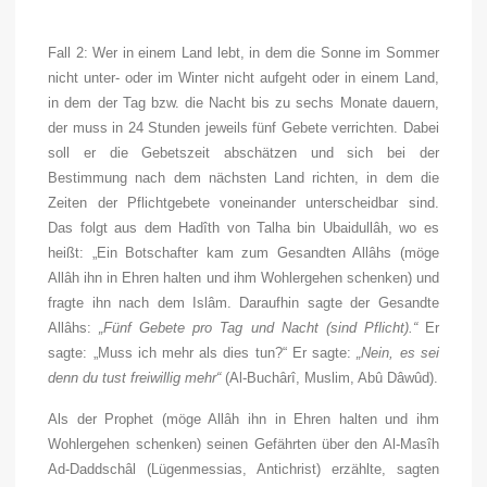
Fall 2: Wer in einem Land lebt, in dem die Sonne im Sommer
nicht unter- oder im Winter nicht aufgeht oder in einem Land,
in dem der Tag bzw. die Nacht bis zu sechs Monate dauern,
der muss in 24 Stunden jeweils fünf Gebete verrichten. Dabei
soll er die Gebetszeit abschätzen und sich bei der
Bestimmung nach dem nächsten Land richten, in dem die
Zeiten der Pflichtgebete voneinander unterscheidbar sind.
Das folgt aus dem Hadîth von Talha bin Ubaidullâh, wo es
heißt: „Ein Botschafter kam zum Gesandten Allâhs (
möge
Allâh ihn in Ehren halten und ihm Wohlergehen schenken
) und
fragte ihn nach dem Islâm. Daraufhin sagte der Gesandte
Allâhs:
„Fünf Gebete pro Tag und Nacht (sind Pflicht).“
Er
sagte: „Muss ich mehr als dies tun?“ Er sagte:
„Nein, es sei
denn du tust freiwillig mehr“
(Al-Buchârî, Muslim, Abû Dâwûd).
Als der Prophet (
möge Allâh ihn in Ehren halten und ihm
Wohlergehen schenken
) seinen Gefährten über den Al-Masîh
Ad-Daddschâl (Lügenmessias, Antichrist) erzählte, sagten