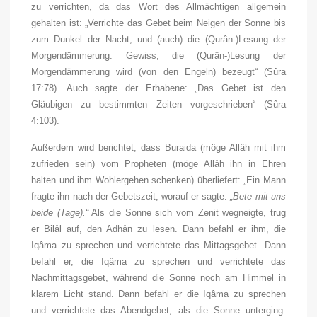
zu verrichten, da das Wort des Allmächtigen allgemein
gehalten ist: „Verrichte das Gebet beim Neigen der Sonne bis
zum Dunkel der Nacht, und (auch) die (Qurân-)Lesung der
Morgendämmerung. Gewiss, die (Qurân-)Lesung der
Morgendämmerung wird (von den Engeln) bezeugt“ (Sûra
17:78). Auch sagte der Erhabene: „Das Gebet ist den
Gläubigen zu bestimmten Zeiten vorgeschrieben“ (Sûra
4:103).
Außerdem wird berichtet, dass Buraida (möge Allâh mit ihm
zufrieden sein) vom Propheten (
möge Allâh ihn in Ehren
halten und ihm Wohlergehen schenken
) überliefert: „Ein Mann
fragte ihn nach der Gebetszeit, worauf er sagte:
„Bete mit uns
beide (Tage).“
Als die Sonne sich vom Zenit wegneigte, trug
er Bilâl auf, den Adhân zu lesen. Dann befahl er ihm, die
Iqâma zu sprechen und verrichtete das Mittagsgebet. Dann
befahl er, die Iqâma zu sprechen und verrichtete das
Nachmittagsgebet, während die Sonne noch am Himmel in
klarem Licht stand. Dann befahl er die Iqâma zu sprechen
und verrichtete das Abendgebet, als die Sonne unterging.