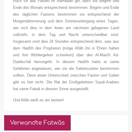
Auch für das Fasten im Ramadân gilt, dass sie Beginn und
Ende des Monats entsprechend bestimmen. Beginn und Ende
des täglichen Fastens bestimmen sie entsprechend der
Morgendämmerung und dem Sonnenuntergang eines Tages,
wie sich dies in dem ihnen am nächsten gelegenen Land
vollzieht, in dem Tag und Nacht unterscheidbar sind.
Insgesamt sind dies 24 Stunden entsprechend dem, was aus
dem Hadîth des Propheten (
möge Allâh ihn in Ehren halten
und ihm Wohlergehen schenken
) über den Al-Masîh Ad-
Daddschâl hervorgeht. In diesem Hadîth hatte er seine
Gefährten angewiesen, wie sie die Gebetszeiten bestimmen
sollten. Denn einen Unterschied zwischen Fasten und Gebet
gibt es hier nicht. Der Rat der Großgelehrten Saudi-Arabien
hat seine Fatwâ in diesem Sinne
ausgestellt.
Und Allâh weiß es am besten!
Verwandte Fatwâs