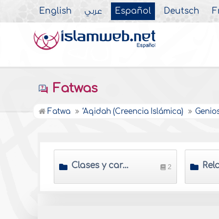
English
عربي
Español
Deutsch
F
Fatwas
Fatwa
‘Aqidah (Creencia Islámica)
Genio
Clases y características del genio
2