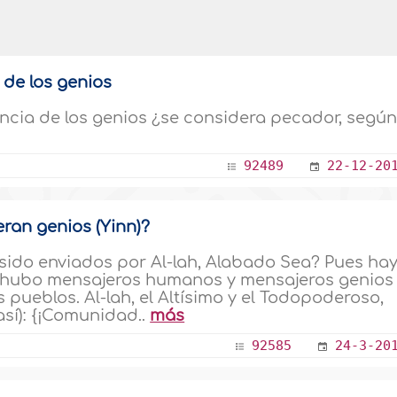
 de los genios
encia de los genios ¿se considera pecador, según
92489
22-12-20
ran genios (Yinn)?
ido enviados por Al-lah, Alabado Sea? Pues ha
e hubo mensajeros humanos y mensajeros genios
pueblos. Al-lah, el Altísimo y el Todopoderoso,
así): {¡Comunidad..
más
92585
24-3-20