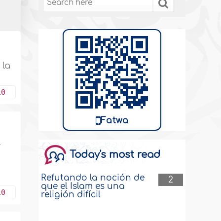
 la
10
Fatwa
y
Today's most read
Refutando la noción de
2
que el Islam es una
10
religión difícil