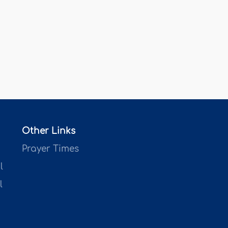
Other Links
Prayer Times
l
l