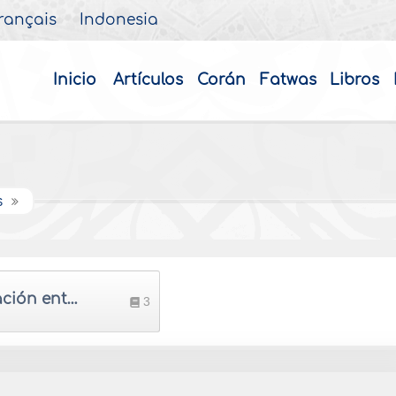
rançais
Indonesia
Inicio
Artículos
Corán
Fatwas
Libros
s
Relación entre el ser humano y los genios
3