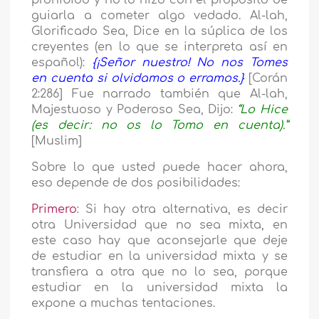
prohibido y no lo hizo con el propósito de
guiarla a cometer algo vedado. Al-lah,
Glorificado Sea, Dice en la súplica de los
creyentes (en lo que se interpreta así en
español):
{¡Señor nuestro! No nos Tomes
en cuenta si olvidamos o erramos.}
[Corán
2:286] Fue narrado también que Al-lah,
Majestuoso y Poderoso Sea, Dijo:
“Lo Hice
(es decir: no os lo Tomo en cuenta).”
[Muslim]
Sobre lo que usted puede hacer ahora,
eso depende de dos posibilidades:
Primero
: Si hay otra alternativa, es decir
otra Universidad que no sea mixta, en
este caso hay que aconsejarle que deje
de estudiar en la universidad mixta y se
transfiera a otra que no lo sea, porque
estudiar en la universidad mixta la
expone a muchas tentaciones.