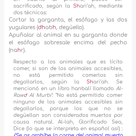
sacrificado, según la
Sh
ari‘ah, mediante
dos técnicas:
Cortar la garganta, el esófago y las dos
yugulares (
dh
ab
h
, degüello).
Apuñalar al animal en su garganta donde
el esófago sobresale encima del pecho
(na
h
r).
Respecto a los animales que es lícito
comer, si son de los animales accesibles,
no está permitido comerlos sin
degollarlos, según la
Sh
ari‘ah. Se
mencionó en un libro hanbalí llamado
Al-
Raw
d
Al Murbi’
: "No está permitido comer
ninguno de los animales accesibles sin
degollarlos, porque los que no se
degüellan son considerados muertos por
causa natural. Al-lah, Glorificado Sea,
Dice (lo que se interpreta en español así) :
{Se os prohíbe la carne del animal muerto