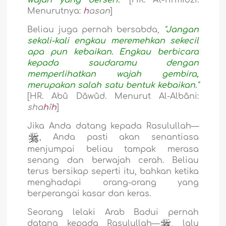
Menurutnya:
h
asan
]
Beliau juga pernah bersabda,
"Jangan
sekali-kali engkau meremehkan sekecil
apa pun kebaikan. Engkau berbicara
kepada saudaramu dengan
memperlihatkan wajah gembira,
merupakan salah satu bentuk kebaikan."
[HR. Abû Dâwûd. Menurut Al-Albâni:
sha
h
î
h
]
Jika Anda datang kepada Rasulullah—
, Anda pasti akan senantiasa
menjumpai beliau tampak merasa
senang dan berwajah cerah. Beliau
terus bersikap seperti itu, bahkan ketika
menghadapi orang-orang yang
berperangai kasar dan keras.
Seorang lelaki Arab Badui pernah
datang kepada Rasulullah—
, lalu