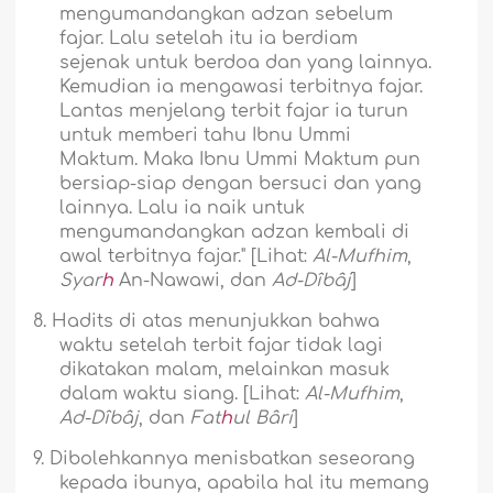
mengumandangkan adzan sebelum
fajar. Lalu setelah itu ia berdiam
sejenak untuk berdoa dan yang lainnya.
Kemudian ia mengawasi terbitnya fajar.
Lantas menjelang terbit fajar ia turun
untuk memberi tahu Ibnu Ummi
Maktum. Maka Ibnu Ummi Maktum pun
bersiap-siap dengan bersuci dan yang
lainnya. Lalu ia naik untuk
mengumandangkan adzan kembali di
awal terbitnya fajar." [Lihat:
Al-Mufhim
,
Syar
h
An-Nawawi, dan
Ad-Dîbâj
]
8.
Hadits di atas menunjukkan bahwa
waktu setelah terbit fajar tidak lagi
dikatakan malam, melainkan masuk
dalam waktu siang. [Lihat:
Al-Mufhim
,
Ad-Dîbâj
, dan
Fat
h
ul Bâri
]
9.
Dibolehkannya menisbatkan seseorang
kepada ibunya, apabila hal itu memang