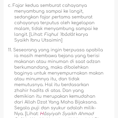
c.
Fajar kedua semburat cahayanya
menyambung sampai ke langit,
sedangkan fajar pertama semburat
cahayanya terputus oleh kegelapan
malam, tidak menyambung sampai ke
langit. [Lihat:
Fiqhul `Ibâdât
karya
Syaikh Ibnu Utsaimin]
11.
Seseorang yang ingin berpuasa apabila
ia masih membawa bejana yang berisi
makanan atau minuman di saat adzan
berkumandang, maka dibolehkan
baginya untuk menyempurnakan makan
atau minumnya itu, dan tidak
memutusnya. Hal itu berdasarkan
zhahir hadits di atas. Dan yang
demikian itu merupakan kemudahan
dari Allah Dzat Yang Maha Bijaksana.
Segala puji dan syukur adalah milik-
Nya. [Lihat:
H
âsyiyah Syaikh Ahmad