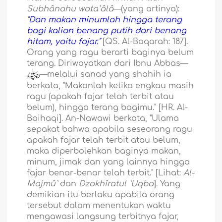
Subhânahu wata`âlâ
—(yang artinya):
"Dan makan minumlah hingga terang
bagi kalian benang putih dari benang
hitam, yaitu fajar."
[QS. Al-Baqarah: 187].
Orang yang ragu berarti baginya belum
terang. Diriwayatkan dari Ibnu Abbas—
—melalui sanad yang shahih ia
berkata, "Makanlah ketika engkau masih
ragu (apakah fajar telah terbit atau
belum), hingga terang bagimu." [HR. Al-
Baihaqi]. An-Nawawi berkata, "Ulama
sepakat bahwa apabila seseorang ragu
apakah fajar telah terbit atau belum,
maka diperbolehkan baginya makan,
minum, jimak dan yang lainnya hingga
fajar benar-benar telah terbit." [Lihat:
Al-
Majmû`
dan
Dzakhîratul `Uqba
]. Yang
demikian itu berlaku apabila orang
tersebut dalam menentukan waktu
mengawasi langsung terbitnya fajar,