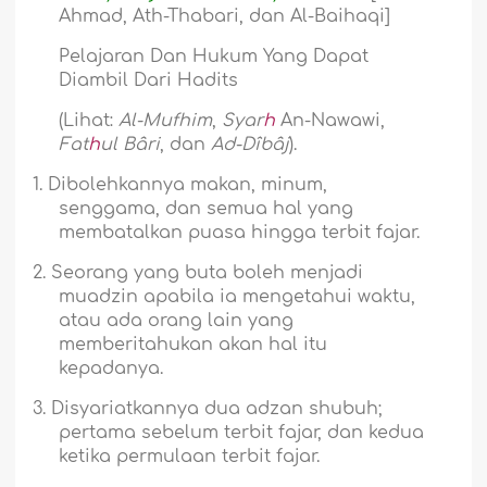
Ahmad, Ath-Thabari, dan Al-Baihaqi]
Pelajaran Dan Hukum Yang Dapat
Diambil Dari Hadits
(Lihat:
Al-Mufhim
,
Syar
h
An-Nawawi,
Fat
h
ul Bâri
, dan
Ad-Dîbâj
).
1.
Dibolehkannya makan, minum,
senggama, dan semua hal yang
membatalkan puasa hingga terbit fajar.
2.
Seorang yang buta boleh menjadi
muadzin apabila ia mengetahui waktu,
atau ada orang lain yang
memberitahukan akan hal itu
kepadanya.
3.
Disyariatkannya dua adzan shubuh;
pertama sebelum terbit fajar, dan kedua
ketika permulaan terbit fajar.