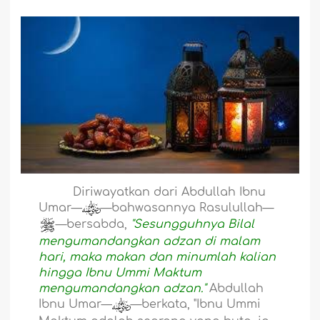
Diriwayatkan dari Abdullah Ibnu
Umar—
—bahwasannya Rasulullah—
—bersabda,
"Sesungguhnya Bilal
mengumandangkan adzan di malam
hari, maka makan dan minumlah kalian
hingga Ibnu Ummi Maktum
mengumandangkan adzan."
Abdullah
Ibnu Umar—
—berkata, "Ibnu Ummi