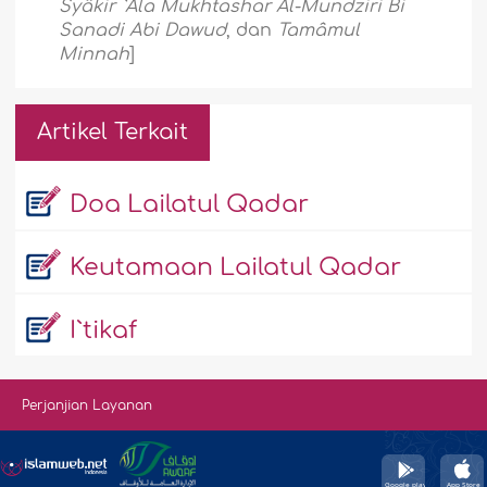
Syâkir `Ala Mukhtashar Al-Mundziri Bi
Sanadi Abi Dawud
, dan
Tamâmul
Minnah
]
Artikel Terkait
Doa Lailatul Qadar
Keutamaan Lailatul Qadar
I`tikaf
Perjanjian Layanan