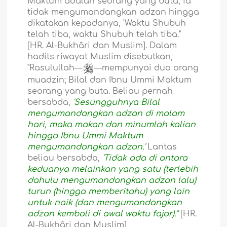
Maktum adalah seorang yang buta, ia
tidak mengumandangkan adzan hingga
dikatakan kepadanya, 'Waktu Shubuh
telah tiba, waktu Shubuh telah tiba."
[HR. Al-Bukhâri dan Muslim]. Dalam
hadits riwayat Muslim disebutkan,
"Rasulullah—
—mempunyai dua orang
muadzin; Bilal dan Ibnu Ummi Maktum
seorang yang buta. Beliau pernah
bersabda,
'Sesungguhnya Bilal
mengumandangkan adzan di malam
hari, maka makan dan minumlah kalian
hingga Ibnu Ummi Maktum
mengumandangkan adzan.'
Lantas
beliau bersabda,
'Tidak ada di antara
keduanya melainkan yang satu (terlebih
dahulu mengumandangkan adzan lalu)
turun (hingga memberitahu) yang lain
untuk naik (dan mengumandangkan
adzan kembali di awal waktu fajar)."
[HR.
Al-Bukhâri dan Muslim]