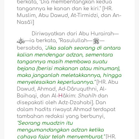
berkata, "Dia membentangkan kedua
tangannya ke kanan dan ke kiri." [HR.
Muslim, Abu Dawud, At-Tirmidzi, dan An-
Nasâ'i]
Diriwayatkan dari Abu Hurairah—
—ia berkata, "Rasulullah—
—
bersabda,
'Jika salah seorang di antara
kalian mendengar adzan, sementara
tangannya masih membawa suatu
bejana (berisi makanan atau minuman),
maka janganlah meletakkannya, hingga
menyelesaikan keperluannya."
[HR. Abu
Dawud, Ahmad, Ad-Dâruquthni, Al-
Baihaqi, dan Al-
H
âkim:
Shahîh
dan
disepakati oleh Adz-Dzahabi]. Dan
dalam hadits riwayat Ahmad terdapat
tambahan redaksi yang berbunyi,
"Seorang muadzin itu
mengumandangkan adzan ketika
cahaya fajar telah menyemburat."
[HR.