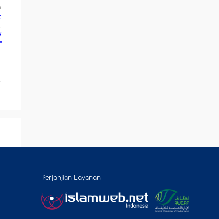
a
k
k
i
”
i
.
Perjanjian Layanan