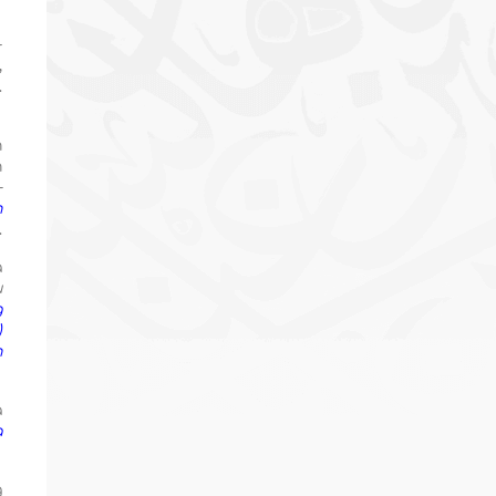
-
,
.
n
n
—
h
.
a
u
g
)
n
a
a
g