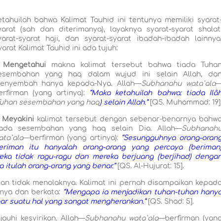
etahuilah bahwa Kalimat Tauhid ini tentunya memiliki syarat
yarat (sah dan diterimanya), layaknya syarat-syarat shalat
yarat-syarat haji, dan syarat-syarat ibadah-ibadah lainnya
yarat Kalimat Tauhid ini ada tujuh:
Mengetahui
makna kalimat tersebut bahwa tiada Tuha
esembahan yang haq dalam wujud ini selain Allah, da
enyembah hanya kepada-Nya. Allah—
Subhanahu wata`
a
l
a
erfirman (yang artinya):
“Maka ketahuilah bahwa: tiada Ilâ
uhan sesembahan yang haq
) selain Allah.”
[QS. Muhammad: 19]
Meyakini
kalimat tersebut dengan sebenar-benarnya bahw
iada sesembahan yang haq selain Dia. Allah—
Subhanah
ata`ala
—berfirman (yang artinya):
“Sesungguhnya orang-oran
eriman itu hanyalah orang-orang yang percaya (beriman
ka tidak ragu-ragu dan mereka berjuang (berjihad) denga
a itulah orang-orang yang benar.”
[QS. Al-Hujur
a
t: 15].
an tidak menolaknya. Kalimat ini pernah disampaikan kepad
nya dan berkata:
“Mengapa ia menjadikan tuhan-tuhan hany
ar suatu hal yang sangat mengherankan.”
[QS. Sh
a
d: 5].
auhi kesyirikan. Allah—
Subhanahu wata`
a
l
a
—berfirman (yan