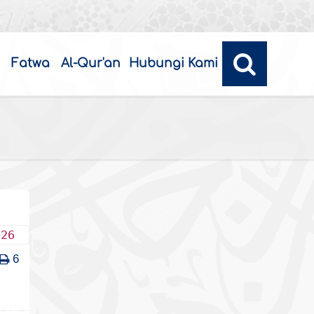
Fatwa
Al-Qur'an
Hubungi Kami
026
6