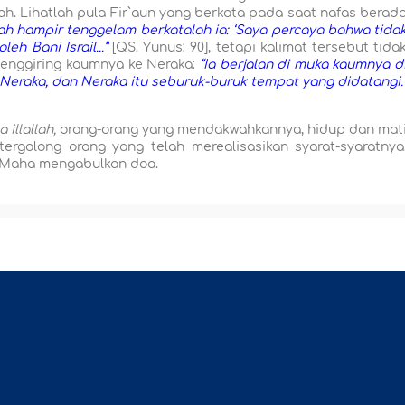
ah. Lihatlah pula Fir`aun yang berkata pada saat nafas berad
elah hampir tenggelam berkatalah ia: ‘Saya percaya bahwa tida
h Bani Israil...”
[QS. Y
u
nus: 90], tetapi kalimat tersebut tida
enggiring kaumnya ke Neraka:
“Ia berjalan di muka kaumnya d
Neraka, dan Neraka itu seburuk-buruk tempat yang didatangi.
 illallah,
orang-orang yang mendakwahkannya, hidup dan mat
ergolong orang yang telah merealisasikan syarat-syaratnya
 Maha mengabulkan doa.