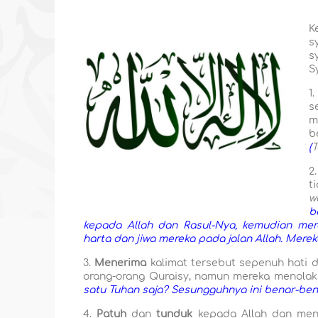
K
s
s
S
1.
s
m
b
(
T
2.
t
w
b
kepada Allah dan Rasul-Nya, kemudian mere
harta dan jiwa mereka pada jalan Allah. Merek
3.
Menerima
kalimat tersebut sepenuh hati d
orang-orang Quraisy, namun mereka menolak
satu Tuhan saja? Sesungguhnya ini benar-ben
4.
Patuh
dan
tunduk
kepada Allah
dan menj