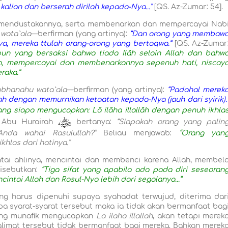
kalian dan berserah dirilah kepada-Nya...”
[QS. Az-Zumar: 54].
k mendustakannya, serta membenarkan dan mempercayai Nab
wata`
a
l
a
—berfirman (yang artinya):
“Dan orang yang membaw
 mereka ttulah orang-orang yang bertaqwa.”
[QS. Az-Zumar
pun yang bersaksi bahwa tiada Ilâh selain Allah dan bahw
, mempercayai dan membenarkannya sepenuh hati, niscay
raka.”
bhanahu wata`ala
—berfirman (yang artinya):
“Padahal merek
h dengan memurnikan ketaatan kepada-Nya (jauh dari syirik).
ang siapa mengucapkan: Lâ ilâha illallâh dengan penuh ikhla
Abu Hurairah
bertanya:
“Siapakah orang yang palin
Anda wahai Rasulullah?”
Beliau menjawab:
“Orang yan
hlas dari hatinya.”
ntai ahlinya, mencintai dan membenci karena Allah, membel
disebutkan:
“Tiga sifat yang apabila ada pada diri seseoran
intai Allah dan Rasul-Nya lebih dari segalanya...”
yang harus dipenuhi supaya syahadat terwujud, diterima dar
 syarat-syarat tersebut maka ia tidak akan bermanfaat bag
ang munafik mengucapkan
La ilaha illallah
, akan tetapi merek
alimat tersebut tidak bermanfaat bagi mereka. Bahkan merek