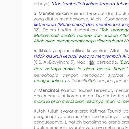
artinya):
“Dan kembalilah kalian kepada Tuhan 
5.
Membenarkan
kalimat tersebut dan tida
yang diutus membawanya. Allah—
Subh
a
nahu 
kebenaran (Muhammad) dan membenarkannya,
33]. Dalam hadits disebutkan:
“Tak seorang
Muhammad adalah hamba dan utusan Allah
Allah akan mengharamkannya disentuh api Ne
6.
Ikhlas
yang menafikan kesyirikan. Allah—
Su
tidak disuruh kecuali supaya menyembah Alla
[QS. Al-Bayyinah: 5]. Nabi
bersabda,
“Bar
dari hatinya maka ia akan masuk Surga.”
berbahagia dengan mendapat syafaat 
mengucapkan: L
a
il
a
ha illall
a
h dengan penuh ik
7.
Mencintai
Kalimat Tauhid tersebut, menci
dan memusuhi karena Allah. Dalam hadits 
maka ia akan merasakan lezatnya iman: ia menc
Itulah tujuh syarat-syarat Kalimat Tauhid 
pengucapnya dan memberikan buahnya. Tanpa
pengucapnya. Lihatlah bagaimana orang-or
tidak memenuhi syarat-syaratnya sehingga k