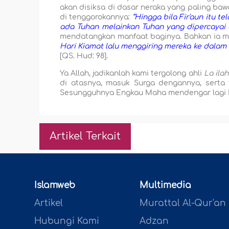
akan disiksa di dasar neraka yang paling baw
di tenggorokannya:
“Hingga bila Fir'aun itu t
ada Tuhan melainkan Tuhan yang dipercayai ole
mendatangkan manfaat baginya. Bahkan ia m
Hari Kiamat lalu menggiring mereka ke dalam 
[QS. Hud: 98].
Ya Allah, jadikanlah kami tergolong ahli
La ilaha
di atasnya, masuk Surga dengannya, serta t
Sesungguhnya Engkau Maha mendengar lagi
Artikel Terkait
Islamweb
Multimedia
Artikel
Murattal Al-Qur'an
Hubungi Kami
Adzan