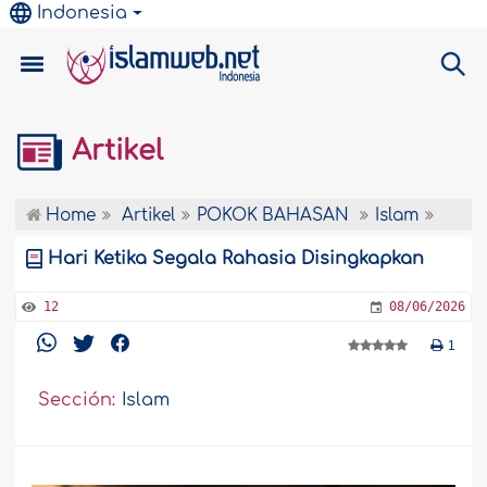
Indonesia
Artikel
Home
Artikel
POKOK BAHASAN
Islam
Hari Ketika Segala Rahasia Disingkapkan
12
08/06/2026
1
Sección:
Islam