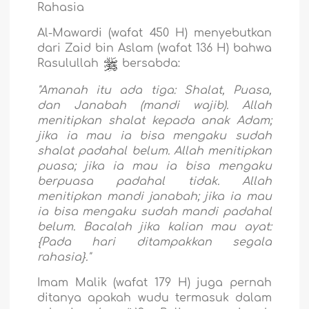
Rahasia
Al-Mawardi (wafat 450 H) menyebutkan
dari Zaid bin Aslam (wafat 136 H) bahwa
Rasulullah
bersabda:
"Amanah itu ada tiga: Shalat, Puasa,
dan Janabah (mandi wajib). Allah
menitipkan shalat kepada anak Adam;
jika ia mau ia bisa mengaku sudah
shalat padahal belum. Allah menitipkan
puasa; jika ia mau ia bisa mengaku
berpuasa padahal tidak. Allah
menitipkan mandi janabah; jika ia mau
ia bisa mengaku sudah mandi padahal
belum. Bacalah jika kalian mau ayat:
{Pada hari ditampakkan segala
rahasia}."
Imam Malik (wafat 179 H) juga pernah
ditanya apakah wudu termasuk dalam