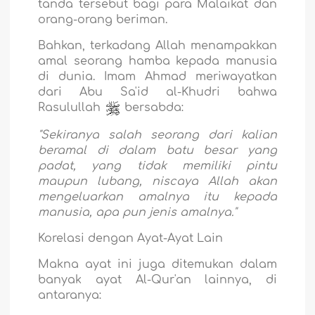
tanda tersebut bagi para Malaikat dan
orang-orang beriman.
Bahkan, terkadang Allah menampakkan
amal seorang hamba kepada manusia
di dunia. Imam Ahmad meriwayatkan
dari Abu Sa'id al-Khudri bahwa
Rasulullah
bersabda:
"Sekiranya salah seorang dari kalian
beramal di dalam batu besar yang
padat, yang tidak memiliki pintu
maupun lubang, niscaya Allah akan
mengeluarkan amalnya itu kepada
manusia, apa pun jenis amalnya."
Korelasi dengan Ayat-Ayat Lain
Makna ayat ini juga ditemukan dalam
banyak ayat Al-Qur'an lainnya, di
antaranya: