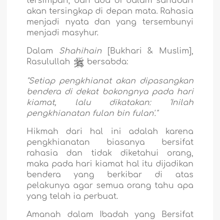
tersimpan, dan ada di dalam sanubari
akan tersingkap di depan mata. Rahasia
menjadi nyata dan yang tersembunyi
menjadi masyhur.
Dalam
Shahihain
[Bukhari & Muslim],
Rasulullah
bersabda:
"Setiap pengkhianat akan dipasangkan
bendera di dekat bokongnya pada hari
kiamat, lalu dikatakan: 'Inilah
pengkhianatan fulan bin fulan'."
Hikmah dari hal ini adalah karena
pengkhianatan biasanya bersifat
rahasia dan tidak diketahui orang,
maka pada hari kiamat hal itu dijadikan
bendera yang berkibar di atas
pelakunya agar semua orang tahu apa
yang telah ia perbuat.
Amanah dalam Ibadah yang Bersifat