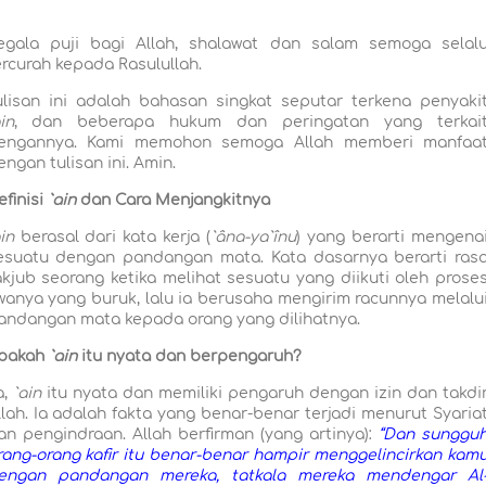
egala puji bagi Allah, shalawat dan salam semoga selal
ercurah kepada Rasulullah.
ulisan ini adalah bahasan singkat seputar terkena penyaki
in
, dan beberapa hukum dan peringatan yang terkai
engannya. Kami memohon semoga Allah memberi manfaa
engan tulisan ini. Amin.
efinisi
`ain
dan Cara Menjangkitnya
in
berasal dari kata kerja (
`âna-ya`înu
) yang berarti mengena
esuatu dengan pandangan mata. Kata dasarnya berarti ras
akjub seorang ketika melihat sesuatu yang diikuti oleh prose
iwanya yang buruk, lalu ia berusaha mengirim racunnya melalu
andangan mata kepada orang yang dilihatnya.
pakah
`ain
itu nyata dan berpengaruh?
a,
`ain
itu nyata dan memiliki pengaruh dengan izin dan takdi
llah. Ia adalah fakta yang benar-benar terjadi menurut Syaria
an pengindraan. Allah
berfirman (yang artinya):
“Dan sunggu
rang-orang kafir itu benar-benar hampir menggelincirkan kam
engan pandangan mereka, tatkala mereka mendengar Al