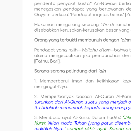
penderita penyakit kusta.” An-Nawawi berka
menegaskan pendapat yang berlawanan de
Qayyim berkata: “Pendapat ini jelas benar.” [Z
Hukuman mengurung seorang
`â’in
di rumahn
disebabkan kerusakan-kerusakan besar yang 
Orang yang terbukti membunuh dengan
`ain
n
Pendapat yang rajih—
Wall
a
hu a`lam
—bahwa t
ulama mengecualikan jika pembunuhan de
[Fathul B
a
r
i
].
Sarana-sarana pelindung dari
`ain
1. Memperbarui iman dan keikhlasan kep
mengingat-Nya.
2. Memperbanyak bacaan Al-Quran Al-Karî
turunkan dari Al-Quran suatu yang menjadi 
itu tidaklah menambah kepada orang-orang yan
3. Membaca ayat Al-Kursi. Dalam hadits:
“Ji
Kursi:
‘Allah, tiada Tuhan (yang patut disem
makhluk-Nya...’
sampai akhir ayat. Karena eng