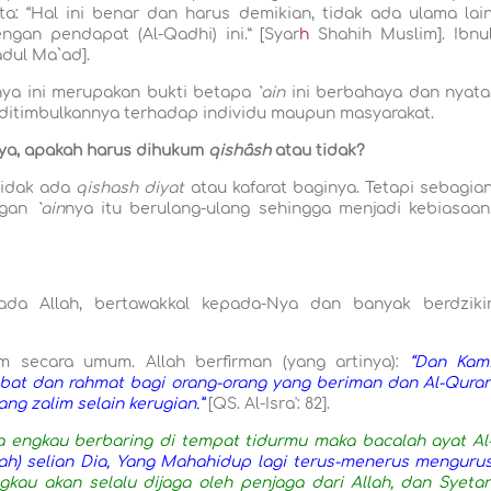
ta: “Hal ini benar dan harus demikian, tidak ada ulama lai
ngan pendapat (Al-Q
a
dh
i
) ini.” [Syar
h
Shahih Muslim]. Ibnu
adul Ma`ad].
ya ini merupakan bukti betapa
`ain
ini berbahaya dan nyata
ditimbulkannya terhadap individu maupun masyarakat.
ya, apakah harus dihukum
qishâsh
atau tidak?
idak ada
qish
a
sh
diyat
atau kafarat baginya. Tetapi sebagia
ngan
`ain
nya itu berulang-ulang sehingga menjadi kebiasaan
ada Allah, bertawakkal kepada-Nya dan banyak berdziki
m secara umum. Allah
berfirman (yang artinya):
“Dan Kam
obat dan rahmat bagi orang-orang yang beriman dan Al-Qura
g zalim selain kerugian.”
[QS. Al-Isr
a
': 82].
ka engkau berbaring di tempat tidurmu maka bacalah ayat Al
bah) selian Dia, Yang Mahahidup lagi terus-menerus menguru
kau akan selalu dijaga oleh penjaga dari Allah, dan Syeta