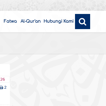
Fatwa
Al-Qur'an
Hubungi Kami
026
2