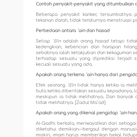
Contoh penyakit-penyakit yang ditumbulkan 
Beberapa penyakit kanker, tersumbatnya p
tekanan darah, tidak teraturnya menstruasi p
Perbedaan antara
`ain
dan hasad
Setiap
`â’in
adalah orang hasad tetapi tida
kedengkian, kebencian dan harapan hila
sebabnya ialah ketakjuban dan kekaguman s
terhadap sesuatu yang diprediksi terjadi 
kecuali sesuatu yang ada.
Apakah orang terkena
`ain
hanya dari pengid
Efek
seorang
`â’in
tidak hanya ketika ia mel
buta ketika diberitakan sesuatu kepadanya, 
meskipun ia tidak melihatnya. Dan banyak
tidak melihatnya. [Z
a
dul Ma`
a
d]
Apakah orang yang dikenal pengidap
`ain
haru
Al-Qadhi berkata, meriwayatkan dari sebaga
diketahui demikian—bergaul dengan manusia
miskin, imam harus memberikan bekal hidup