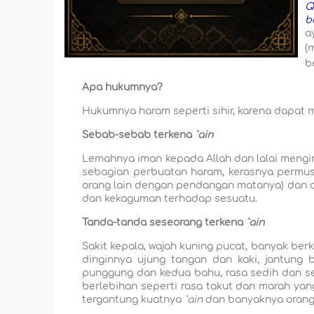
Q
b
a
(
b
Apa hukumnya?
Hukumnya haram seperti sihir, karena dapat 
Sebab-sebab terkena
`ain
Lemahnya iman kepada Allah
dan lalai meng
sebagian perbuatan haram, kerasnya permu
orang lain dengan pendangan matanya) dan o
dan kekaguman terhadap sesuatu.
Tanda-tanda seseorang terkena
`ain
Sakit kepala, wajah kuning pucat, banyak ber
dinginnya ujung tangan dan kaki, jantung 
punggung dan kedua bahu, rasa sedih dan sem
berlebihan seperti rasa takut dan marah yang
tergantung kuatnya
`ain
dan banyaknya oran