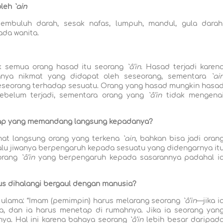
oleh
`ain
embuluh darah, sesak nafas, lumpuh, mandul, gula darah
ada wanita.
k semua orang hasad itu seorang
`â’in
. Hasad terjadi karen
ngnya nikmat yang didapat oleh seseorang, sementara
`ai
eseorang terhadap sesuatu. Orang yang hasad mungkin hasa
sebelum terjadi, sementara orang yang
`â’in
tidak mengena
ap yang memandang langsung kepadanya?
ihat langsung orang yang terkena
`ain
, bahkan bisa jadi oran
lalu jiwanya berpengaruh kepada sesuatu yang didengarnya it
 orang
`â’in
yang berpengaruh kepada sasarannya padahal i
s dihalangi bergaul dengan manusia?
i ulama: “Imam (pemimpin) harus melarang seorang
`â’in
—jika i
, dan ia harus menetap di rumahnya. Jika ia seorang yan
nya. Hal ini karena bahaya seorang
`â’in
lebih besar daripad