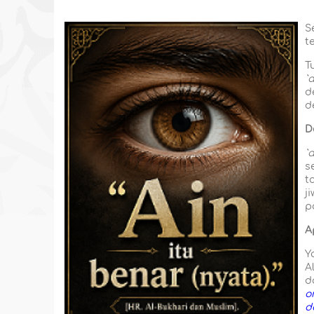
S
t
T
`a
d
d
D
`a
s
t
j
p
A
Y
A
d
o
d