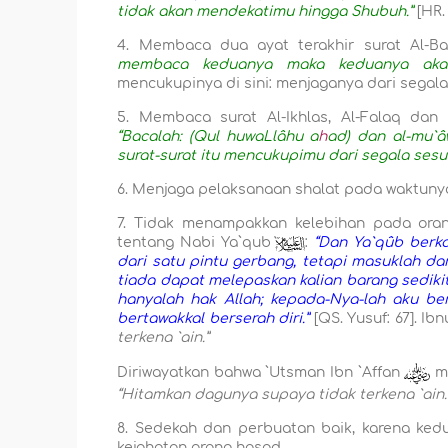
tidak akan mendekatimu hingga Shubuh.”
[HR.
4. Membaca dua ayat terakhir surat Al-Ba
membaca keduanya maka keduanya akan
mencukupinya di sini: menjaganya dari segala
5. Membaca surat Al-Ikhlas, Al-Falaq dan 
“Bacalah: (Qul huwaLlâhu a
h
ad) dan al-mu`â
surat-surat itu mencukupimu dari segala sesu
6. Menjaga pelaksanaan shalat pada waktunya,
7.
Tidak menampakkan kelebihan pada oran
tentang Nabi Ya`qub
`
:
“Dan Ya`qûb berka
dari satu pintu gerbang, tetapi masuklah da
tiada dapat melepaskan kalian barang sedikit
hanyalah hak Allah; kepada-Nya-lah aku be
bertawakkal berserah diri.”
[QS. Y
u
suf: 67]. Ib
terkena `ain.”
Diriwayatkan bahwa `Utsman Ibn `Aff
a
n
m
“Hitamkan dagunya supaya tidak terkena `ain.
8. Sedekah dan perbuatan baik, karena ked
kejahatan orang hasad.