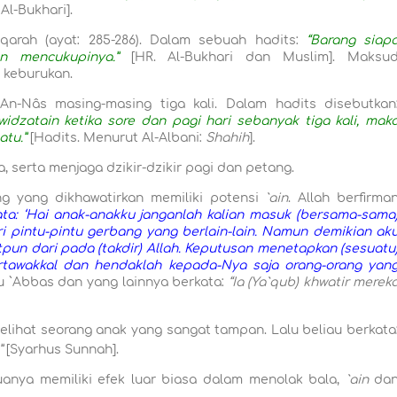
 Al-Bukh
a
ri].
qarah (ayat: 285-286). Dalam sebuah hadits:
“Barang siap
 mencukupinya.”
[HR. Al-Bukh
a
ri dan Muslim]. Maksu
 keburukan.
An-Nâs masing-masing tiga kali. Dalam hadits disebutkan
widzatain ketika sore dan pagi hari sebanyak tiga kali, mak
atu.”
[Hadits. Menurut Al-Alb
a
ni:
Shahih
].
 serta menjaga dzikir-dzikir pagi dan petang.
g yang dikhawatirkan memiliki potensi
`ain
. Allah berfirma
ta: ‘Hai anak-anakku janganlah kalian masuk (bersama-sama
ri pintu-pintu gerbang yang berlain-lain. Namun demikian ak
pun dari pada (takdir) Allah. Keputusan menetapkan (sesuatu
rtawakkal dan hendaklah kepada-Nya saja orang-orang yan
nu `Abb
a
s dan yang lainnya berkata:
“Ia (Ya`q
u
b) khwatir merek
elihat seorang anak yang sangat tampan. Lalu beliau berkata
”
[Syarhus Sunnah].
uanya memiliki efek luar biasa dalam menolak bala,
`ain
da