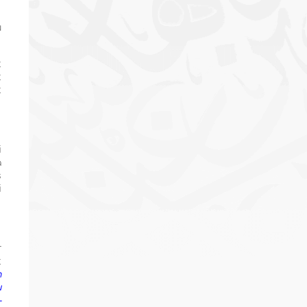
u
t
t
t
i
a
s
i
r
t
h
u
-