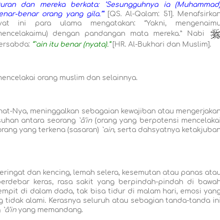
uran dan mereka berkata: ‘Sesungguhnya ia (Muhammad
enar-benar orang yang gila.’”
[QS. Al-Qalam: 51]. Menafsirka
yat ini para ulama mengatakan: “Yakni, mengenaim
mencelakaimu) dengan pandangan mata mereka.” Nabi
ersabda:
“`ain itu benar (nyata).”
[HR. Al-Bukh
a
ri dan Muslim].
mencelakai orang muslim dan selainnya.
inat-Nya, meninggalkan sebagaian kewajiban atau mengerjaka
suhan antara seorang
`â’in
(orang yang berpotensi mencelaka
rang yang terkena (sasaran)
`ain
, serta dahsyatnya ketakjuba
keringat dan kencing, lemah selera, kesemutan atau panas ata
berdebar keras, rasa sakit yang berpindah-pindah di bawa
pit di dalam dada, tak bisa tidur di malam hari, emosi yan
 tidak alami. Kerasnya seluruh atau sebagian tanda-tanda in
g
`â’in
yang memandang.