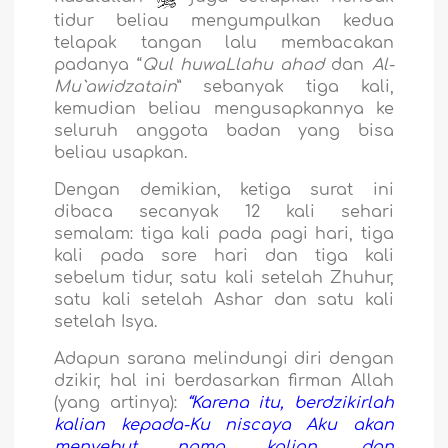
tidur beliau mengumpulkan kedua
telapak tangan lalu membacakan
padanya “
Qul huwaLlahu ahad
dan
Al-
Mu`awidzatain
” sebanyak tiga kali,
kemudian beliau mengusapkannya ke
seluruh anggota badan yang bisa
beliau usapkan.
Dengan demikian, ketiga surat ini
dibaca secanyak 12 kali sehari
semalam: tiga kali pada pagi hari, tiga
kali pada sore hari dan tiga kali
sebelum tidur, satu kali setelah Zhuhur,
satu kali setelah Ashar dan satu kali
setelah Isya.
Adapun sarana melindungi diri dengan
dzikir, hal ini berdasarkan firman Allah
(yang artinya):
“Karena itu, berdzikirlah
kalian kepada-Ku niscaya Aku akan
menyebut nama kalian, dan