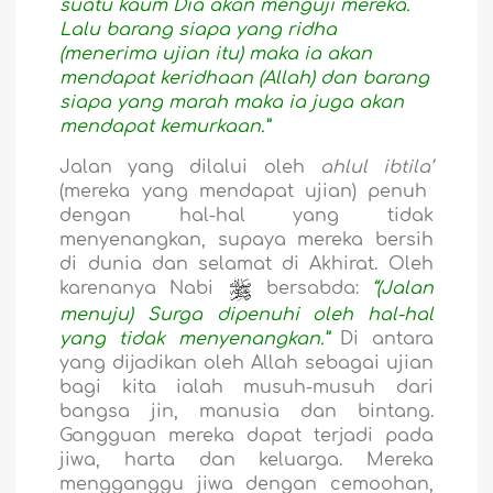
suatu kaum Dia akan menguji mereka.
Lalu barang siapa yang ridha
(menerima ujian itu) maka ia akan
mendapat keridhaan (Allah) dan barang
siapa yang marah maka ia juga akan
mendapat kemurkaan.”
Jalan yang dilalui oleh
ahlul ibtil
a
’
(mereka yang mendapat ujian) penuh
dengan hal-hal yang tidak
menyenangkan, supaya mereka bersih
di dunia dan selamat di Akhirat. Oleh
karenanya Nabi
bersabda:
“(Jalan
menuju) Surga dipenuhi oleh hal-hal
yang tidak menyenangkan.”
Di antara
yang dijadikan oleh Allah sebagai ujian
bagi kita ialah musuh-musuh dari
bangsa jin, manusia dan bintang.
Gangguan mereka dapat terjadi pada
jiwa, harta dan keluarga. Mereka
mengganggu jiwa dengan cemoohan,