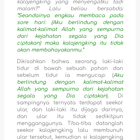
kalajengking yang menyengatku tadi
malam?” Lalu beliau bersabda:
“Seandainya engkau membaca pada
sore hari: (Aku berlindung dengan
kalimat-kalimat Allah yang sempurna
dari kejahatan segala yang Dia
ciptakan) maka kalajengking itu tidak
akan membahayakanmu.”
Dikisahkan bahwa seorang laki-laki
tidur di bawah sebuah pohon dan
sebelum tidur ia mengucap: (
Aku
berlindung dengan kalimat-kalimat
Allah yang sempurna dari kejahatan
segala yang Dia ciptakan
). Di
sampingnya ternyata terdapat seekor
ular, dan laki-laki itu dijaga darinya,
dan ular itu tidak sedikitpun
mengganggunya. Tiba-tiba datanglah
seekor kalajengking lalu membunuh
ular tersebut, kemudian si kalajengking