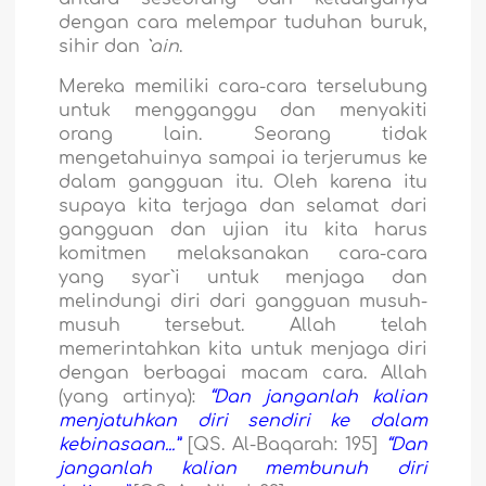
dengan cara melempar tuduhan buruk,
sihir dan
`ain
.
Mereka memiliki cara-cara terselubung
untuk mengganggu dan menyakiti
orang lain. Seorang tidak
mengetahuinya sampai ia terjerumus ke
dalam gangguan itu. Oleh karena itu
supaya kita terjaga dan selamat dari
gangguan dan ujian itu kita harus
komitmen melaksanakan cara-cara
yang syar`i untuk menjaga dan
melindungi diri dari gangguan musuh-
musuh tersebut. Allah
telah
memerintahkan kita untuk menjaga diri
dengan berbagai macam cara. Allah
(yang artinya):
“Dan janganlah kalian
menjatuhkan diri sendiri ke dalam
kebinasaan...”
[QS. Al-Baqarah: 195]
“Dan
janganlah kalian membunuh diri