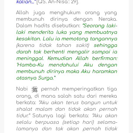
kalian...”
[QS. An-Nis
a
': 29].
Allah
juga menghukum orang yang
membunuh dirinya
dengan
Neraka.
Dalam hadits disebutkan:
“Seorang laki-
laki menderita luka yang membuatnya
kesakitan. Lalu ia memotong tangannya
(karena tidak tahan sakit)
sehingga
darah tak berhenti mengalir sampai ia
meninggal. Kemudian Allah berfirman:
‘Hamba-Ku mendahului Aku dengan
membunuh dirinya maka Aku haramkan
atasnya Surga.”
Nabi
pernah memperingatkan tiga
orang, di mana salah satu dari mereka
berkata:
“Aku akan terus bangun untuk
shalat malam dan tidak akan pernah
tidur.”
Satunya lagi berkata:
“Aku akan
selalu berpuasa (setiap hari) selama-
lamanya dan tak akan pernah tidak