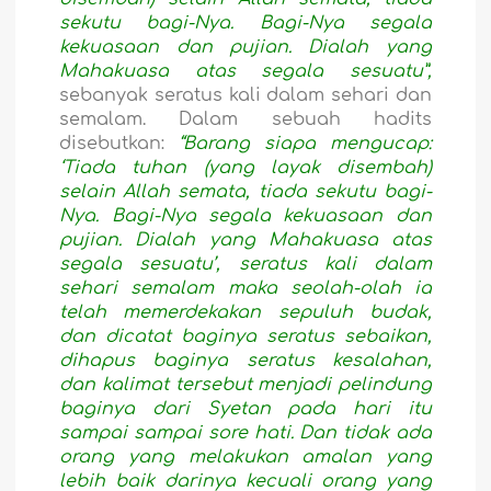
sekutu bagi-Nya. Bagi-Nya segala
kekuasaan dan pujian. Dialah yang
Mahakuasa atas segala sesuatu”,
sebanyak seratus kali dalam sehari dan
semalam. Dalam sebuah hadits
disebutkan:
“Barang siapa mengucap:
‘Tiada tuhan (yang layak disembah)
selain Allah semata, tiada sekutu bagi-
Nya. Bagi-Nya segala kekuasaan dan
pujian. Dialah yang Mahakuasa atas
segala sesuatu’, seratus kali dalam
sehari semalam maka seolah-olah ia
telah memerdekakan sepuluh budak,
dan dicatat baginya seratus sebaikan,
dihapus baginya seratus kesalahan,
dan kalimat tersebut menjadi pelindung
baginya dari Syetan pada hari itu
sampai sampai sore hati. Dan tidak ada
orang yang melakukan amalan yang
lebih baik darinya kecuali orang yang