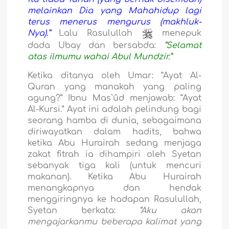
melainkan Dia yang Mahahidup lagi
terus menerus mengurus (makhluk-
Nya).”
Lalu Rasulullah
menepuk
dada Ubay dan bersabda:
“Selamat
atas ilmumu wahai Abul Mundzir.”
Ketika ditanya oleh Umar: “Ayat Al-
Quran yang manakah yang paling
agung?” Ibnu Mas`ûd menjawab: “Ayat
Al-Kursi.” Ayat ini adalah pelindung bagi
seorang hamba di dunia, sebagaimana
diriwayatkan dalam hadits, bahwa
ketika Abu Hurairah sedang menjaga
zakat fitrah ia dihampiri oleh Syetan
sebanyak tiga kali (untuk mencuri
makanan). Ketika Abu Hurairah
menangkapnya dan hendak
menggiringnya ke hadapan Rasulullah,
Syetan berkata:
“Aku akan
mengajarkanmu beberapa kalimat yang