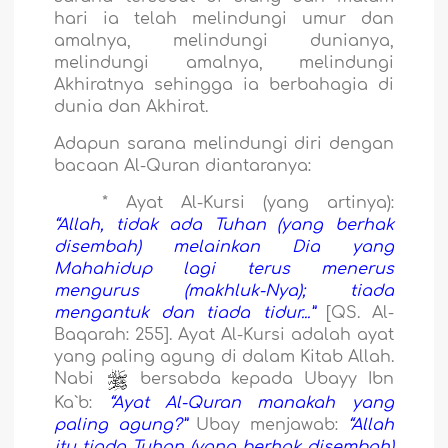
hari ia telah melindungi umur dan
amalnya, melindungi dunianya,
melindungi amalnya, melindungi
Akhiratnya sehingga ia berbahagia di
dunia dan Akhirat.
Adapun sarana melindungi diri dengan
bacaan Al-Quran diantaranya:
* Ayat Al-Kursi (yang artinya):
“Allah, tidak ada Tuhan (yang berhak
disembah) melainkan Dia yang
Mahahidup lagi terus menerus
mengurus (makhluk-Nya); tiada
mengantuk dan tiada tidur...”
[QS. Al-
Baqarah: 255]. Ayat Al-Kursi adalah ayat
yang paling agung di dalam Kitab Allah.
Nabi
bersabda kepada Ubayy Ibn
Ka`b:
“Ayat Al-Quran manakah yang
paling agung?”
Ubay menjawab:
“Allah
itu tiada Tuhan (yang berhak disembah)