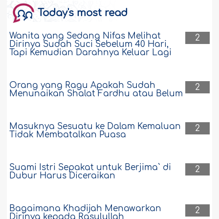
Today's most read
Rasulullah—Shallallâhu `alaihi wasallam
—pernah berkata kepada Abu Dzar,
"Wahai Abu Dzar, sesungguhnya engkau
Wanita yang Sedang Nifas Melihat
2
adalah orang yang lemah. Sementara ia
Dirinya Sudah Suci Sebelum 40 Hari,
Tapi Kemudian Darahnya Keluar Lagi
(kekuasaan) adalah amanah. Dan pada
hari kiamat nanti ia bisa mendatangkan
kehinaan dan penyesalan. Kecuali orang
yang mendapatkannya dengan cara
Orang yang Ragu Apakah Sudah
2
yang benar dan menunaikan apa yang
Menunaikan Shalat Fardhu atau Belum
menjadi kewajibannya..
Selengkapnya
36003
17-4-2019
Masuknya Sesuatu ke Dalam Kemaluan
2
Tidak Membatalkan Puasa
Maksud dari Cahaya yang Diperoleh oleh
Orang yang Membaca Surat Al-Kahfi pada
Suami Istri Sepakat untuk Berjima` di
2
Hari Jumat atau Malam Jumat
Dubur Harus Diceraikan
Membaca surat Al-Kahfi pada hari
Jumat memiliki keutamaan. Mohon
Bagaimana Khadijah Menawarkan
2
penjelasan tentang keutamaannya.
Dirinya kepada Rasulullah