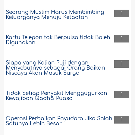
penjelasan hadits ini? Saya sering
melihat orang-orang menari dan
Seorang Muslim Harus Membimbing
1
menyanyi. Jika saya mengatakan
Keluarganya Menuju Ketaatan
kepada mereka bahwa perbuatan ini
haram (dilarang agama), mereka
menyebut hadits ini...
Selengkapnya
Kartu Telepon tak Berpulsa tidak Boleh
1
Digunakan
26260
17-4-2019
Siapa yang Kalian Puji dengan
1
Menyebutnya sebagai Orang Baikan
Niscaya Akan Masuk Surga
Tidak Setiap Penyakit Menggugurkan
1
Kewajiban Qadhâ' Puasa
Operasi Perbaikan Payudara Jika Salah
1
Satunya Lebih Besar