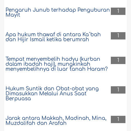
Alasan Larangan Duduk di antara Tempat
Pengaruh Junub terhadap Penguburan
1
yang Teduh dan yang Terkena Sinar
Mayit
Matahari
Mohon tunjukkan hadits shahîh yang
Apa hukum thawaf di antara Ka`bah
menyatakan bahwa akan mengalami
1
dan Hijir Ismail ketika berumrah
kerugian orang yang separuh tubuhnya
ada di tempat yang teduh, sementara
separuh yang lain terkena sinar
matahari. Apakah hadits ini dari
Tempat menyembelih hadyu (kurban
1
dalam ibadah haji), mungkinkah
Rasulullah Shallallâhu `alaihiwasallam ?..
menyembelihnya di luar tanah Haram?
Selengkapnya
26981
17-4-2019
Hukum Suntik dan Obat-obat yang
1
Dimasukkan Melalui Anus Saat
Berpuasa
Pemahaman yang Benar terhadap Hadits,
"Wahai Hanzhalah, ada saatnya."
Jarak antara Makkah, Madinah, Mina,
Rasulullah—Shallallâhu `alaihi wasallam
1
Muzdalifah dan Arafah
—pernah bersabda, "Sesaat untuk
dirimu dan sesaat untuk agamamu." Apa