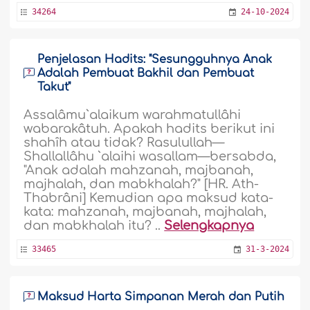
34264
24-10-2024
Penjelasan Hadits: "Sesungguhnya Anak
Adalah Pembuat Bakhil dan Pembuat
Takut"
Assalâmu`alaikum warahmatullâhi
wabarakâtuh. Apakah hadits berikut ini
shahîh atau tidak? Rasulullah—
Shallallâhu `alaihi wasallam—bersabda,
"Anak adalah mahzanah, majbanah,
majhalah, dan mabkhalah?" [HR. Ath-
Thabrâni] Kemudian apa maksud kata-
kata: mahzanah, majbanah, majhalah,
dan mabkhalah itu? ..
Selengkapnya
33465
31-3-2024
Maksud Harta Simpanan Merah dan Putih