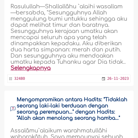
Rasulullah—Shallallâhu `alaihi wasallam
—bersabda, "Sesungguhnya Allah
menggulung bumi untukku sehingga aku
dapat melihat timur dan baratnya.
Sesungguhnya kerajaan umatku akan
mencapai seluruh apa yang telah
dinampakkan kepadaku. Aku diberikan
dua harta simpanan: merah dan putih.
Dan sesungguhnya aku mendoakan
umatku kepada Tuhanku agar Dia tidak..
Selengkapnya
32480
26-11-2023
Mengompromikan antara Hadits: "Tidaklah
seorang laki-laki berduaan dengan
seorang perempuan…" dengan Hadits:
"Allah akan menolong seorang hamba…"
Assalâmu`alaikum warahmatullâhi
wabarakâtuh. Saya mempunyai sebuah