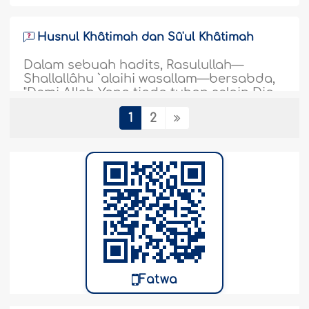
Husnul Khâtimah dan Sû'ul Khâtimah
Dalam sebuah hadits, Rasulullah—
Shallallâhu `alaihi wasallam—bersabda,
"Demi Allah Yang tiada tuhan selain Dia,
sungguh salah seorang di antara kalian
1
2
benar-benar melakukan amalan
penduduk Surga, sampai ketika jarak
antara dirinya dan Surga hanya satu
hasta, tetapi ia kemudian didahului oleh
ketetapan (takdir)." Kami masih kurang
memahami makna..
Selengkapnya
4001
6-10-2019
Apa Maksud Ucapan Nabi—Shallallâhu
`alaihi wasallam—Kepada Abu Dzar,
Fatwa
"Sesungguhnya engkau adalah orang
yang lemah"?