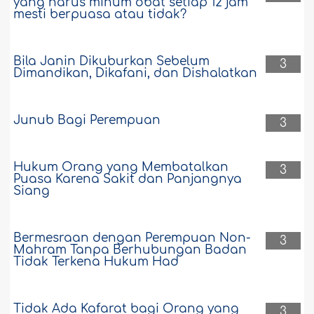
yang harus minum obat setiap 12 jam
mesti berpuasa atau tidak?
Bila Janin Dikuburkan Sebelum
3
Dimandikan, Dikafani, dan Dishalatkan
Junub Bagi Perempuan
3
Hukum Orang yang Membatalkan
3
Puasa Karena Sakit dan Panjangnya
Siang
Bermesraan dengan Perempuan Non-
3
Mahram Tanpa Berhubungan Badan
Tidak Terkena Hukum Had
Tidak Ada Kafarat bagi Orang yang
3