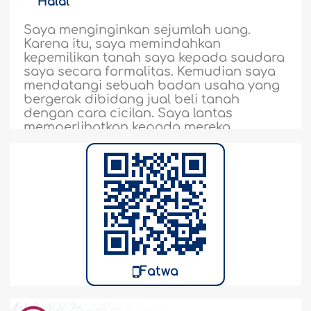
Halal
Saya menginginkan sejumlah uang.
Karena itu, saya memindahkan
kepemilikan tanah saya kepada saudara
saya secara formalitas. Kemudian saya
mendatangi sebuah badan usaha yang
bergerak dibidang jual beli tanah
dengan cara cicilan. Saya lantas
memperlihatkan kepada mereka
keinginan untuk membeli tanah yang
tadi disebut yang seharga 200 ribu Riyal.
Mereka..
Selengkapnya
3398
18-4-2019
Menjual Piutang yang Ditangguhkan
dengan Harga Lebih Sedikit dari Nilainya
Secara Tunai termasuk Riba yang
Fatwa
Diharamkan
Di sini, ada interaksi aneh yang belum