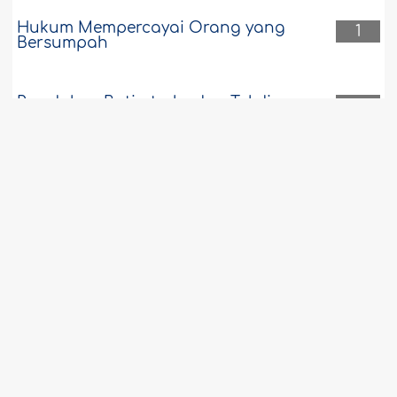
Hukum Mempercayai Orang yang
1
Bersumpah
Penolakan Batin terhadap Takdir
1
adalah Terlarang
Bermesraan dengan Perempuan Non-
1
Mahram Tanpa Berhubungan Badan
Tidak Terkena Hukum Had
Doa yang Diucapkan Ketika dan Setelah
1
Menguburkan Jenazah
Beberapa Ketentuan dalam Mencintai
1
Apa-apa yang Diinginkan