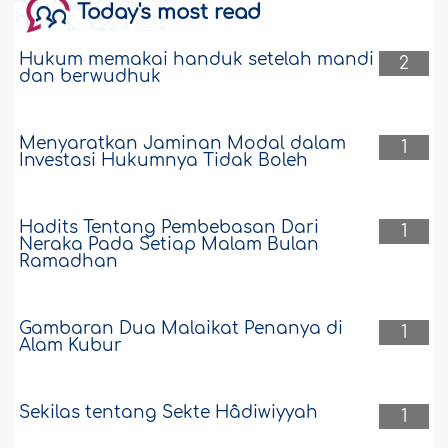
Today's most read
pernah saya lihat contohnya dalam fikih
Islam. Orang-orang menarik pelanggan
dari rumah-rumah yang mereka ketuk
Hukum memakai handuk setelah mandi
2
dan berwudhuk
setiap hari. Sehingga mereka
mempunyai sejumlah pelanggan yang
menjadi tujuan mereka untuk menjual
barang-barang mereka dengan sistem
Menyaratkan Jaminan Modal dalam
1
angsuran. Dengan begitu seorang di
Investasi Hukumnya Tidak Boleh
antara mereka pun lalu memiliki..
Selengkapnya
Hadits Tentang Pembebasan Dari
1
2736
17-4-2019
Neraka Pada Setiap Malam Bulan
Ramadhan
Gambaran Dua Malaikat Penanya di
1
Alam Kubur
Sekilas tentang Sekte Hâdiwiyyah
1