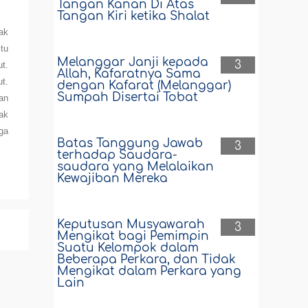
Tangan Kanan Di Atas
Tangan Kiri ketika Shalat
ak
tu
Melanggar Janji kepada
3
t.
Allah, Kafaratnya Sama
t.
dengan Kafarat (Melanggar)
Sumpah Disertai Tobat
an
hak
ga
Batas Tanggung Jawab
3
terhadap Saudara-
saudara yang Melalaikan
Kewajiban Mereka
Keputusan Musyawarah
3
Mengikat bagi Pemimpin
Suatu Kelompok dalam
Beberapa Perkara, dan Tidak
Mengikat dalam Perkara yang
Lain