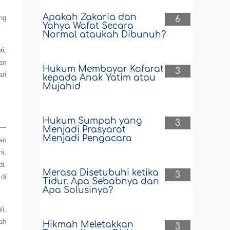
Apakah Zakaria dan
ng
6
Yahya Wafat Secara
Normal ataukah Dibunuh?
i,
an
Hukum Membayar Kafarat
3
ri
kepada Anak Yatim atau
Mujahid
Hukum Sumpah yang
3
—
Menjadi Prasyarat
Menjadi Pengacara
an
i,
i.
Merasa Disetubuhi ketika
3
di
Tidur. Apa Sebabnya dan
Apa Solusinya?
li,
ah
Hikmah Meletakkan
3