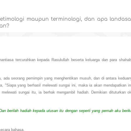
 etimologi maupun terminologi, dan apa landas
aan?
antiasa tercurahkan kepada Rasulullah beserta keluarga dan para shahab
ya, ada seorang pemimpin yang menghentikan musuh, dan di antara keduan
a, "Siapa yang berhasil melewati sungai ini, maka ia akan mendapatkan ini
l melewati sungai itu, ia berhak mengambil hadiah. Demikian dituturkan ol
Dan berilah hadiah kepada utusan itu dengan seperti yang pernah aku berik
 secara bahasa.