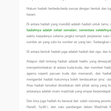
Hukum hadiah berbeda-beda sesuai dengan bentuk dan tu
haram.
Di antara hadiah yang
mandûb
adalah hadiah untuk tamu, 
hadiahnya adalah sehari semalam, sementara selebihnya
waktu kepadanya selama jangka tempuh perjalanan satu h
sumber air yang satu ke sumber air yang lain. Sedangkan 
Di antara bentuk hadiah juga adalah hadiah dari raja, dan 
Adapun dalil tentang hadiah adalah hadits yang diriwaya
memperlombakan di antara kuda-kuda, dan memberi had
agama seperti pacuan kuda dan memanah, dan hadiahny
mengambil hadiah hukumnya boleh berdasarkan ijma` ulam
Atau hadiah tersebut disediakan oleh pihak asing yang b
antaranya adalah imam madzhab yang empat berpendapat b
Dan bisa juga hadiah itu berasal dari salah seorang peser
Hanafi, Syâfi`i, dan satu pandangan dalam Madzhab M