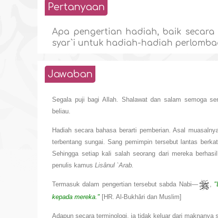
Pertanyaan
Apa pengertian hadiah, baik secara
syar`i untuk hadiah-hadiah perlomb
Jawaban
Segala puji bagi Allah. Shalawat dan salam semoga sen
beliau.
Hadiah secara bahasa berarti pemberian. Asal muasaln
terbentang sungai. Sang pemimpin tersebut lantas berkat
Sehingga setiap kali salah seorang dari mereka berhasi
penulis kamus
Lisânul `Arab.
Termasuk dalam pengertian tersebut sabda Nabi—
,
"
kepada mereka."
[HR. Al-Bukhâri dan Muslim]
Adapun secara terminologi, ia tidak keluar dari maknanya