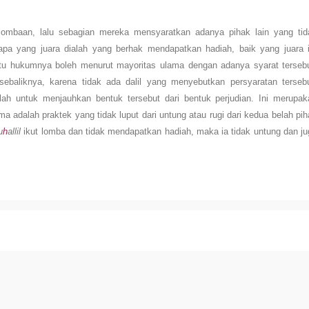
erlombaan, lalu sebagian mereka mensyaratkan adanya pihak lain yang tid
iapa yang juara dialah yang berhak mendapatkan hadiah, baik yang juara i
tu hukumnya boleh menurut mayoritas ulama dengan adanya syarat tersebu
ebaliknya, karena tidak ada dalil yang menyebutkan persyaratan tersebu
lah untuk menjauhkan bentuk tersebut dari bentuk perjudian. Ini merupak
ma adalah praktek yang tidak luput dari untung atau rugi dari kedua belah pi
u
h
allil
ikut lomba dan tidak mendapatkan hadiah, maka ia tidak untung dan ju