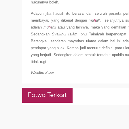
hukumnya boleh.
Adapun jika hadiah itu berasal dari seluruh peserta p
membayar, yang dikenal dengan
mu
h
allil
, selanjutnya s
adalah
mu
h
allil
atau yang lainnya, maka yang demikian i
Sedangkan
Syaikhul Islâm
Ibnu Taimiyah berpendapat s
Barangkali sandaran mayoritas ulama dalam hal ini ada
pendapat yang bijak. Karena judi menurut definisi para ula
yang berjudi. Sedangkan dalam bentuk tersebut apabila
m
tidak rugi.
Wallâhu a`lam.
Fatwa Terkait