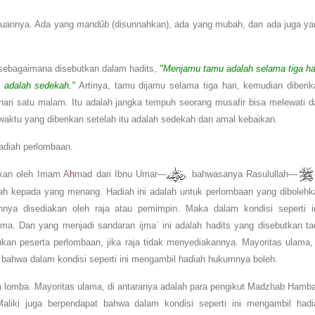
juannya. Ada yang
mandûb
(disunnahkan), ada yang mubah, dan ada juga ya
sebagaimana disebutkan dalam hadits,
"Menjamu tamu adalah selama tiga har
 adalah sedekah."
Artinya, tamu dijamu selama tiga hari, kemudian diberik
ari satu malam. Itu adalah jangka tempuh seorang musafir bisa melewati da
waktu yang diberikan setelah itu adalah sedekah dan amal kebaikan.
hadiah perlombaan.
tkan oleh Imam A
h
mad dari Ibnu Umar—
, bahwasanya Rasulullah—
iah kepada yang
menang. Hadiah ini adalah untuk perlombaan yang dibolehk
a disediakan oleh raja atau pemimpin. Maka dalam kondisi seperti in
a. Dan yang menjadi sandaran ijma` ini adalah hadits yang disebutkan tad
ukan peserta perlombaan, jika raja tidak menyediakannya. Mayoritas ulama, 
ahwa dalam kondisi seperti ini mengambil hadiah hukumnya boleh.
ta lomba. Mayoritas ulama, di antaranya adalah para pengikut Madzhab Hamba
aliki juga berpendapat bahwa dalam kondisi seperti ini mengambil hadi