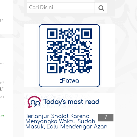
an
at
Fatwa
ya
."
eh
Today's most read
Terlanjur Shalat Karena
an
7
Menyangka Waktu Sudah
Masuk, Lalu Mendengar Azan