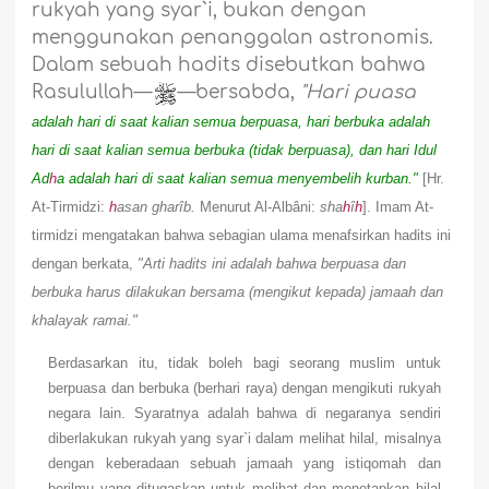
rukyah yang syar`i, bukan dengan
menggunakan penanggalan astronomis.
Dalam sebuah hadits disebutkan bahwa
Rasulullah—
—bersabda,
"Hari puasa
adalah hari di saat kalian semua berpuasa, hari berbuka adalah
hari di saat kalian semua berbuka (tidak berpuasa), dan hari Idul
Ad
h
a adalah hari di saat kalian semua menyembelih kurban."
[Hr.
At-Tirmidzi:
h
asan gharîb.
Menurut Al-Albâni:
sha
h
î
h
]. Imam At-
tirmidzi mengatakan bahwa sebagian ulama menafsirkan hadits ini
dengan berkata,
"Arti hadits ini adalah bahwa berpuasa dan
berbuka harus dilakukan bersama (mengikut kepada) jamaah dan
khalayak ramai."
Berdasarkan itu, tidak boleh bagi seorang muslim untuk
berpuasa dan berbuka (berhari raya) dengan mengikuti rukyah
negara lain. Syaratnya adalah bahwa di negaranya sendiri
diberlakukan rukyah yang syar`i dalam melihat hilal, misalnya
dengan keberadaan sebuah jamaah yang istiqomah dan
berilmu yang ditugaskan untuk melihat dan menetapkan hilal