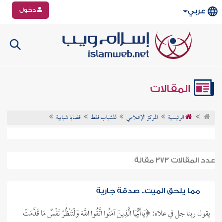
دخول
عربي
المقالات
الرئيسية
المركز الإعلامي
للشباب فقط
قضايا شبابية
عدد المقالات 373 مقالة
مما يلحق الميت.. صدقة جارية
يقول ربنا جل في علاه: ﴿يَاأَيُّهَا الَّذِينَ آمَنُوا اتَّقُوا اللَّهَ وَلْتَنْظُرْ نَفْسٌ مَا قَدَّمَتْ