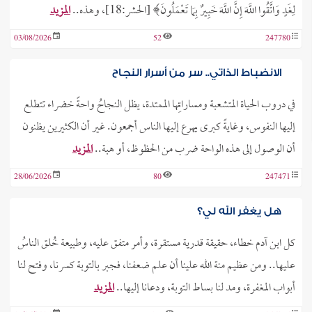
لِغَدٍ وَاتَّقُوا اللَّهَ إِنَّ اللَّهَ خَبِيرٌ بِمَا تَعْمَلُونَ﴾ [الحشر:18]، وهذه..
المزيد
03/08/2026
52
247780
الانضباط الذاتي.. سر من أسرار النجاح
في دروب الحياة المتشعبة ومساراتِها الممتدة، يظل النجاحُ واحةً خضراء تتطلع
إليها النفوس، وغايةً كبرى يهرع إليها الناس أجمعون. غير أن الكثيرين يظنون
أن الوصول إلى هذه الواحة ضرب من الحظوظ، أو هبة..
المزيد
28/06/2026
80
247471
هل يغفر الله لي؟
كل ابن آدم خطاء، حقيقة قدرية مستقرة، وأمر متفق عليه، وطبيعة خُلق الناسُ
عليها.. ومن عظيم منة الله علينا أن علم ضعفنا، فجبر بالتوبة كسرنا، وفتح لنا
أبواب المغفرة، ومد لنا بساط التوبة، ودعانا إليها..
المزيد