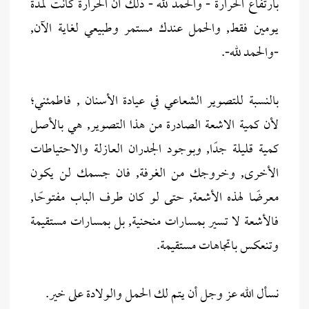
بارتفاع الحرارة - والحمد لله - ذلك أن الحرارة كانت لمدة
يومين فقط, والحمل عندك مستمر وطبيعي لغاية الآن,
-والحمد لله-.
بالنسبة للتصوير الشعاعي في عيادة الأسنان , فاطمئني؛
لأن كمية الاشعة الصادرة من هذا التصوير, هي بالأصل
كمية قليلة جدًا, وبوجود الجدران العازلة والاحتياطات
الأخرى, وخروجك من الغرفة, فان جسمك لن يكون
معرضًا لهذه الأشعة, حتى لو كان طرف الباب مفتوحًا,
فالأشعة لا تسير بمسارات منحنية, بل بمسارات مستقيمة
وتنعكس باتجاهات مستقيمة.
نسأل الله عز وجل أن يتم لك الحمل والولادة على خير.