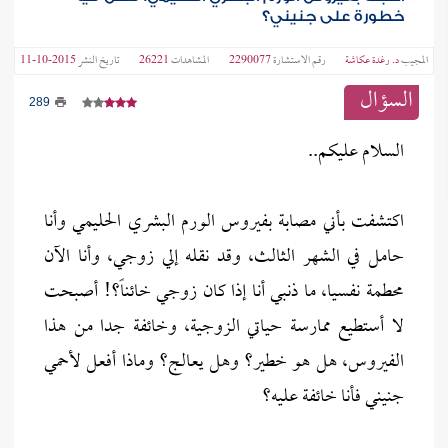
خطورة على جنيني؟
المجيب
د. رغدة عكاشة
رقم الاستشارة
2290077
المشاهدات
26221
تاريخ النشر
2015-10-11
السؤال
289
السلام عليكم..
اكتشفت بأني مصابة بفيروس الورم البشري الحليمي وأنا
حامل في الشهر الثالث، وقد نقله إلي زوجي، وأنا الآن
محطمة نفسيا، ما ذنبي أنا إذا كان زوجي خائناً؟! أصبحت
لا أستطيع ممارسة حياتي الزوجية، وخائفة جدا من هذا
الفيروس، هل هو خطير؟ وهل يعالج؟ وماذا أفعل لأحمي
جنيني فأنا خائفة عليه؟