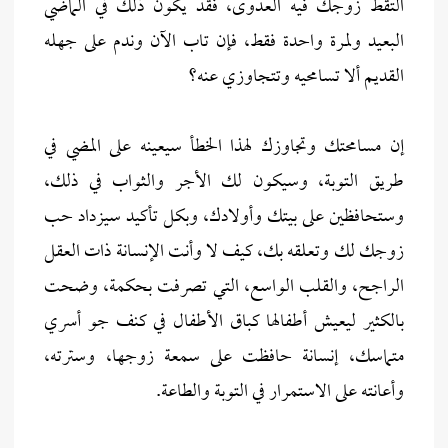
التقط زوجك فيه العدوى، فقد يكون ذلك في الماضي
البعيد ولمرة واحدة فقط، فإن تاب الآن وندم على جهله
القديم ألا تسامحيه وتتجاوزي عنه؟
إن مسامحتك وتجاوزك لهذا الخطأ سيعينه على المضي في
طريق التوبة، وسيكون لك الأجر والثواب في ذلك،
وستحافظين على بيتك وأولادك، وبكل تأكيد سيزداد حب
زوجك لك وتعلقه بك، كيف لا وأنت الإنسانة ذات العقل
الراجح، والقلب الواسع، التي تصرفت بحكمة، وضحت
بالكثير ليعيش أطفالها كباق الأطفال في كنف جو أسري
متماسك، إنسانة حافظت على سمعة زوجها، وسترته،
وأعانته على الاستمرار في التوبة والطاعة.