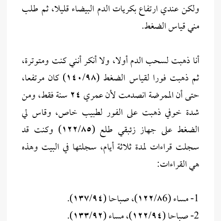
ولكن عندي ارتفاع بكريات الدم البيضاء قليلا، ثم طلب
مني قياس الضغط.
أنا ذهبت لسحب الدم أولا، ولا أنكر أنني كنت ومتوترة،
ثم ذهبت فورا لقياس الضغط (١٤٠/٩٨) كان مرتفعا،
حتى أن الممرضة انصدمت لأن عمري ٢٤ سنة فقط، ومن
شدة خوفي ذهبت على الفور لطبيب خاص، وقاس لي
الضغط على جهاز زئبقي طلع (١٢٢/٨٥) وكنت قد
سجلت قراءات لمدة ثلاثة أيام، سجلتها في البيت وهذه
هي القراءات:
1- مساء (١٢٢/٨6)، صباحا (١٣٧/٩٤).
2- صباحا (١٢٢/٩٤)، مساء (١٣٣/٩٢).