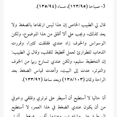
3- صباحا (١٢٣/٩٥)، مساء (١٣٥/٩٤).
قال لي الطبيب الخاص إن هذا ليس ارتفاعا بالضغط ولا
يعد كذلك، ويجب علي ألا أقلق من هذا الموضوع، ولكن
الوسواس والخوف زاد عندي فقلقت كثيرا، وقررت
الذهاب للطوارئ لعمل تخطيط للقلب، وقال لي الطبيب:
إن التخطيط سليم، ولكن عندي تسارع ربما من الخوف
والتوتر، عدت إلى البيت، وأعدت قياس الضغط بعد
الراحة وكان (١٣٨/١٠٣) وبعد ساعة (١٣٣/٩٢).
أنا حاليا لا أستطيع أن أسيطر على توتري وقلقي وخوفي
من أن يكون عندي الضغط في هذا العمر، لا أستطيع
السيطرة على مشاعري، وعندما أقيس ضغطي أتوتر