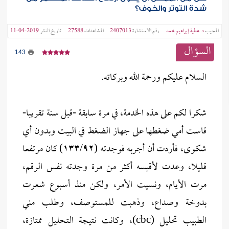
شدة التوتر والخوف؟
المجيب
د. عطية إبراهيم محمد
رقم الاستشارة
2407013
المشاهدات
27588
تاريخ النشر
2019-04-11
السؤال
143
السلام عليكم ورحمة الله وبركاته.
شكرا لكم على هذه الخدمة، في مرة سابقة -قبل سنة تقريبا-
قاست أمي ضغطها على جهاز الضغط في البيت وبدون أي
شكوى، فأردت أن أجربه فوجدته (١٣٣/٩٢) كان مرتفعا
قليلا، وعدت لأقيسه أكثر من مرة وجدته نفس الرقم،
مرت الأيام، ونسيت الأمر، ولكن منذ أسبوع شعرت
بدوخة وصداع، وذهبت للمستوصف، وطلب مني
الطبيب تحليل (cbc)، وكانت نتيجة التحليل ممتازة،