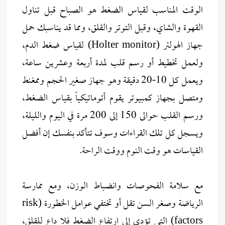
الوقت المناسب لقياس الضغط هو الصباح قبل تناول
القهوة والشاي، وقبل التوتر والقلق، ومما قد يناسبك حمل
جهاز الهولتر (Holter monitor) لقياس ضغط الدم،
ولعمل تخطيط أو رسم قلب لمدة أربعة وعشرين ساعة،
ويعمل كل 10-20 دقيقة وهو جهاز صغير الحجم وممغنط
ومتصل بجهاز كمبيوتر يقوم أتوماتيكياً بقياس الضغط،
ورسم القلب حوالى 150 إلى 200 مرة في اليوم والليلة،
ويسجل كل تلك القراءات وسوف تتأكد بنفسك إن أفضل
القياسات هو وقت النوم ووقت الراحة.
مع سلامة الفحوصات وانضباط الوزن، ومع ممارسة
الرياضة وصغر السن تقل أو تختفي عوامل الخطورة (risk
factors) التي تؤدي إلى ارتفاع الضغط فلا داع للقلق،