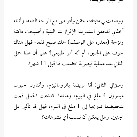
ووصفت لي مثبتات حقن وأقراص مع الراحة التامة، وأثناء
أخذي للحقن استمرت الإفرازات البنية وأصبحت داكنة
ولزجة (معذرة على الوصف) -للتوضيح فقط- فهل هناك
خوف على الجنين، أم أنه أمر طبيعي؟ علما أن هذا حملي
الثاني بعد عملية قيصرية خضعت لها قبل 11 شهرا.
وسؤالي الثاني: أنا مريضة بالروماتيزم، وأتناول حبوب
ميدرول 4 ملغ في اليوم، وعندما اكتشفت الحمل قمت
بتخفيضها تدريجيا إلى 1 ملغ في اليوم، فهل لها تأثير على
الجنين، وهل يمكن أن تسبب أي تشوهات؟