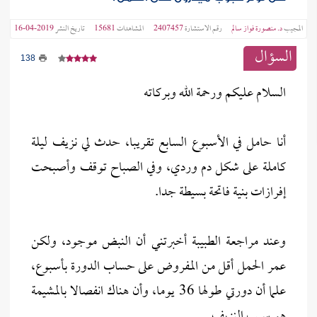
المجيب
د. منصورة فواز سالم
رقم الاستشارة
2407457
المشاهدات
15681
تاريخ النشر
2019-04-16
السؤال
138
السلام عليكم ورحمة الله وبركاته
أنا حامل في الأسبوع السابع تقريبا، حدث لي نزيف ليلة
كاملة على شكل دم وردي، وفي الصباح توقف وأصبحت
إفرازات بنية فاتحة بسيطة جدا.
وعند مراجعة الطبيبة أخبرتني أن النبض موجود، ولكن
عمر الحمل أقل من المفروض على حساب الدورة بأسبوع،
علما أن دورتي طولها 36 يوما، وأن هناك انفصالا بالمشيمة
هو سبب النزيف.