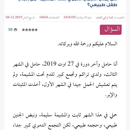
طفل طبيعي؟
المجيب
د. كندا تركي العابد
رقم الاستشارة
2418105
المشاهدات
16024
تاريخ النشر
2019-12-04
السؤال
59
السلام عليكم ورحمة الله وبركاته.
أنا حامل وآخر دورة في 27 اوت 2019، حامل في الشهر
الثالث، ولدي تراكم وتجمع كبير للدم تحت المشيمة، ولم
يتم تعشيش الحمل جيدا في الشهر الأول، أخذت المثبتات
والإبر.
حملي في هذا الشهر ثابت والمشيمة سليمة، ونبض الجنين
طبيعي، وحجمه طبيعي، لكن التجمع الدموي كبير جدا،