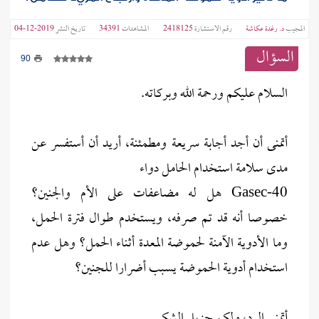
المجيب
د. رغدة عكاشة
رقم الاستشارة
2418125
المشاهدات
34391
تاريخ النشر
2019-12-04
السؤال
90
السلام عليكم ورحمة الله وبركاته.
أتمنى أن أجد أجابة سريعة ومطمئنة، أريد أن أستفسر عن
مدى سلامة استخدام الحامل دواء
Gasec-40 هل له مضاعفات على الأم والجنين؟
خصوصا أنه قد تم صرفه، ويستخدم طوال فترة الحمل،
وما الأدوية الآمنة لحموضة المعدة أثناء الحمل؟ وهل عدم
استخدام أدوية الحموضة يسبب أضرارا للجنين؟
أتمنى الرد، ولكم جزيل الشكر.