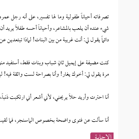
شيء عنده أن يلعب بالمشاعر، وأحياناً أحسه طفلاً يريد أن
دائماً يقول لي: أنت غريبة من بين البنات! لماذا تبتع
كنت مضيفة على إيميل ثانٍ شباب وبنات فقط، أستفيد منهم
مرة يقول لي: أخوك يغار! وأنا بصراحة لست واثقة فيه! ل
أنا احترت وأريد حلاً يريحني، لأني أشعر أني ارتكبت ذن
أنا سألت عن فتوى واضحة بخصوص الماسنجر، فما لقيت ل
الإجابــة