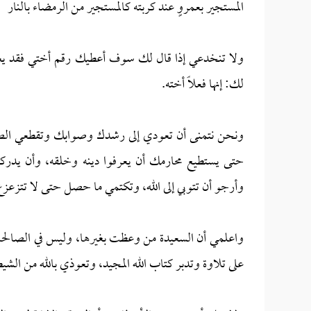
المستجير بعمروٍ عند كربته كالمستجير من الرمضاء بالنار
ولا تنخدعي إذا قال لك سوف أعطيك رقم أختي فقد يع
لك: إنها فعلاً أخته.
ونحن نتمنى أن تعودي إلى رشدك وصوابك وتقطعي الصلة ب
حتى يستطيع محارمك أن يعرفوا دينه وخلقه، وأن يدركوا
وأرجو أن تتوبي إلى الله، وتكتمي ما حصل حتى لا تتزعز
واعلمي أن السعيدة من وعظت بغيرها، وليس في الصالحات
على تلاوة وتدبر كتاب الله المجيد، وتعوذي بالله من الشيط