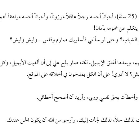
تصرفاته أحياناً طفولية وما لها تفسير، على أنه رجل عمره (25 سنة)، أحياناً أحسه رجلاً عاقلاً موزوناً، وأحياناً أحسه مراهقاً أهم
 يتكلم عن همومه بأمان!
دين عن الشباب؟ وحتى لو سألتي فأسلوبك صارم وقاس .. وليش وليش؟
، وبعدها أغلق الإيميل، لكنه صار يلح علي إلى أن ألغيت الأيميل، وكل
يش؟ لا أدري! على أن الكل يمدحون في أخلاقه على الموقع.
باً، وأخطأت بحق نفسي وربي، وأريد أن أصحح أخطائي.
ذلك حلاً، لذلك لجأت إليك، وأرجو من الله أن يكون الحل عندك.