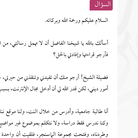
السؤال
السلام عليكم ورحمة الله وبركاته.
أسألك بالله يا شيخنا الفاضل أن لا تهمل رسالتي، من ا
فأرجو قراءتها وإفادتي بالحل؟
فضيلة الشيخ! أرجو منك أن تفيدني وتنقذني من حيرتي، عقلي
أمور ديني، لكن قدر الله لي أن أدخل مجال الإنترنت، بس
أنا طالبة جامعية، وأدرس من خلال النت، ولنا موقع 
وكنا ندرس فقط دراسة، ولا نتكلم بموضوع غير مواضيع ا
وطردناه، وفتحت مجموعة الماسنجر، فلقيت أن واحدة م