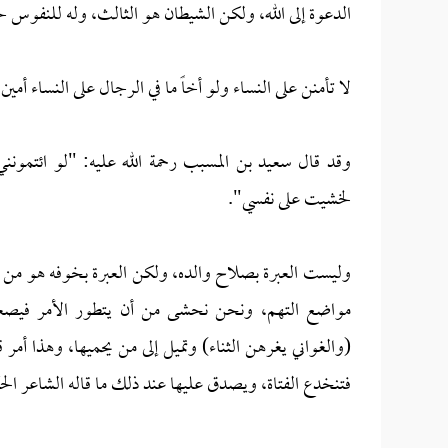
الدعوة إلى الله، ولكن الشيطان هو الثالث، وله للنفو
لا تأمنن على النساء ولو أخاً ما في الرجال على النساء أمين
وقد قال سعيد بن المسبب رحمة الله عليه: "لو ائتمونني
لخشيت على نفسي".
وليست العبرة بصلاح والده، ولكن العبرة بخوفه هو من ا
مواضع التهم، ونحن نحشى من أن يتطور الأمر فيصعب ع
(والغواني يغرهن الثناء) وتميل إلى من يحميها، وهذا أ
فتنخدع الفتاة، ويصدق عليها عند ذلك ما قاله الشاعر الح