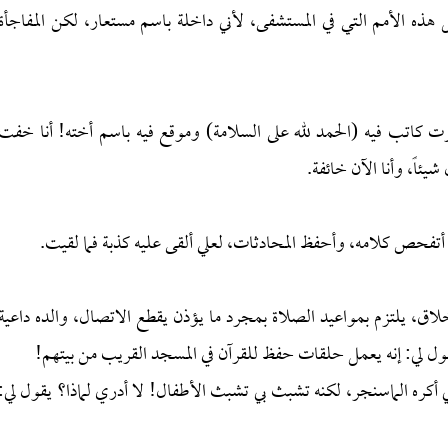
ذه الأمم التي في المستشفى، لأني داخلة باسم مستعار، لكن المفاجأة
 كاتب فيه (الحمد لله على السلامة) وموقع فيه باسم أخته! أنا خفت
ئاً، وأنا الآن خائفة.
تفحص كلامه، وأحفظ المحادثات، لعلي ألقى عليه كذبة فما لقيت.
لاق، يلتزم بمواعيد الصلاة بمجرد ما يؤذن يقطع الاتصال، والده داعية
قول لي: إنه يعمل حلقات حفظ للقرآن في المسجد القريب من بيتهم!
كره الماسنجر، لكنه تشبث بي تشبث الأطفال! لا أدري لماذا؟ يقول لي: