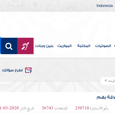
Indonesia
الصوتيات
المكتبة
المواريث
بنين وبنات
اطرح سؤالك
إنترنت
لاقة بهم
رقم الاستشارة
250710
المشاهدات
36743
تاريخ النشر
2020-03-31