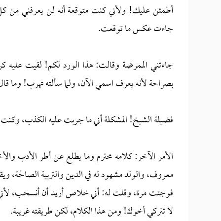
أطمئن عليك! ولأني كنت متوقعة أنه لن يعرفني من كل ه
جاءت عكس ما توقعت.
جاءتني الممرضة وقالت: هذا الورد لكم! لقيت عليه كرت
بصراحة لأنه يعرف اسمي الآن، ولما سألته تهرب! وما قال شي
فضيلة الشيخ! المشكلة أني ما جربت عليه الكذب، وكنت أ
الأمر الآخر: كلامه محترم وما يطلع عن أطر الأدب والأخ
معروف، والولد مشهود له في الدين والتربية الصالحة، وي
فوجئت مرة، وقلت له: أني خلاص أريد أن أنسحب، لأني أ
لا تتركي أخوك! ومن هذا الكلام، لكن طريقته غريبة.