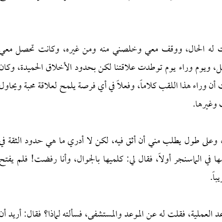
كوت له الحال، ووقف معي وخلصني منه ومن غيره، وكانت تحصل معي
مثل، ويوم وراء يوم توطدت علاقتنا لكن بحدود الأخلاق الحميدة، وكان
وراء هذا اللقب كلاماً، وفعلاً في أي فرصة يلمح لعلاقة محبة ويحاول
 وغيرها.
، وعلى طول يطلب مني أن أثق فيه، لكن لا أدري ما هي حدود الثقة في
ا في الماسنجر أولاً، فقال لي: كلميها بالجوال، وأنا رفضت! فلم يفتح
اً.
لعملية، فقلت له عن الموعد والمستشفى، فسألته لماذا؟ فقال: أريد أن