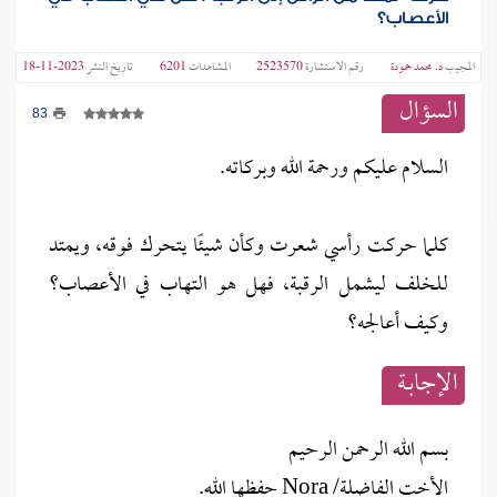
الأعصاب؟
المجيب
د. محمد حمودة
رقم الاستشارة
2523570
المشاهدات
6201
تاريخ النشر
2023-11-18
السؤال
83
السلام عليكم ورحمة الله وبركاته.
كلما حركت رأسي شعرت وكأن شيئًا يتحرك فوقه، ويمتد
للخلف ليشمل الرقبة، فهل هو التهاب في الأعصاب؟
وكيف أعالجه؟
الإجابــة
بسم الله الرحمن الرحيم
الأخت الفاضلة/ Nora حفظها الله.