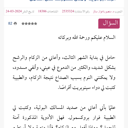
المجيب
د. منصورة فواز سالم
رقم الاستشارة
2535324
المشاهدات
18386
تاريخ النشر
2024-03-24
السؤال
82
السلام عليكم ورحمة الله وبركاته
حامل في بداية الشهر الثالث، وأعاني من الزكام والرشح
بشكل شديد، والكثير من الدموع في عيني، وأنفي مسدود،
ولا يمكنني النوم بسبب الصداع نتيجة الزكام، والطبيبة
كتبت لي دواء سينوبريت أقراصًا.
علمًا بأني أعاني من صديد المسالك البولية، وكتبت لي
الطبيبة فوار بروكسمول. فهل الأدوية المذكورة آمنة
للحمل؟ وماذا أفعل مع الزكام؟ فأنا متعبة ولا أستطيع