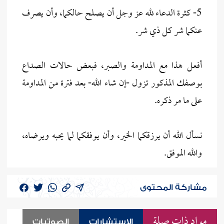
5- كثرة الدعاء لله عز وجل أن يصلح حالكما، وأن يصرف
عنكما شر كل ذي شر.
أفعل هذا مع المداومة والصبر، فبعض حالات الصداع
بوصفك المذكور تزول -إن شاء الله- بعد فترة من المداومة
على ما مر ذكره.
نسأل الله أن يرزقكما الخير، وأن يوفقكما لما يحبه ويرضاه،
والله الموفق.
مشاركة المحتوى
مواد ذات صلة
الاستشارات
الصوتيات