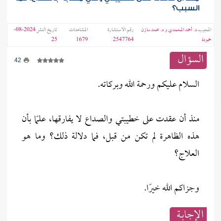
السبب؟
المجيب
د. أحمد المحمدي
و
د. محمد مازن
رقم الاستشارة
المشاهدات
تاريخ النشر
2024-08-
حمودة
2547764
1679
25
السؤال
42
السلام عليكم ورحمة الله وبركاته.
منذ أن عقدت على خطيبتي والصداع لا يفارقها، علمًا بأن
هذه الظاهرة لم تكن من قبل، فما دلالة ذلك؟ وما هو
العلاج؟
وجزاكم الله خيرًا.
الإجابــة