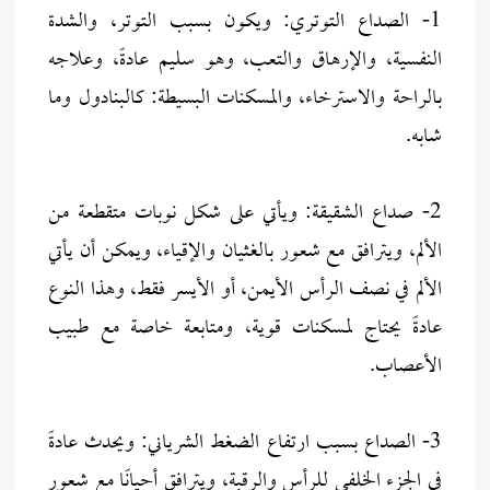
1- الصداع التوتري: ويكون بسبب التوتر، والشدة
النفسية، والإرهاق والتعب، وهو سليم عادةً، وعلاجه
بالراحة والاسترخاء، والمسكنات البسيطة: كالبنادول وما
شابه.
2- صداع الشقيقة: ويأتي على شكل نوبات متقطعة من
الألم، ويترافق مع شعور بالغثيان والإقياء، ويمكن أن يأتي
الألم في نصف الرأس الأيمن، أو الأيسر فقط، وهذا النوع
عادةً يحتاج لمسكنات قوية، ومتابعة خاصة مع طبيب
الأعصاب.
3- الصداع بسبب ارتفاع الضغط الشرياني: ويحدث عادةً
في الجزء الخلفي للرأس والرقبة، ويترافق أحيانًا مع شعور