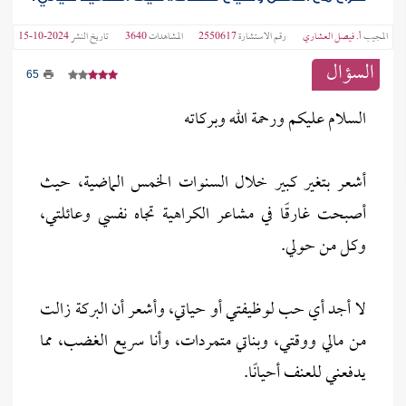
المجيب
أ. فيصل العشاري
رقم الاستشارة
2550617
المشاهدات
3640
تاريخ النشر
2024-10-15
السؤال
65
السلام عليكم ورحمة الله وبركاته
أشعر بتغير كبير خلال السنوات الخمس الماضية، حيث
أصبحت غارقًا في مشاعر الكراهية تجاه نفسي وعائلتي،
وكل من حولي.
لا أجد أي حب لوظيفتي أو حياتي، وأشعر أن البركة زالت
من مالي ووقتي، وبناتي متمردات، وأنا سريع الغضب، مما
يدفعني للعنف أحيانًا.