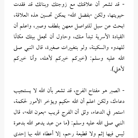
- قد تشعر أن علاقتك مع زوجتك وبناتك قد فقدت
حيويتها، ولكن -بفضل الله- يمكن تحسين هذه العلاقة،
ابحث عن سبل للتواصل معهن بلطف وصبر، واعلم أن
القيادة الأسرية تبدأ منك، وحاول أن تجعل بيتك مكانًا
للهدوء والسكينة، ولو بتغييرات صغيرة، قال النبي صلى
الله عليه وسلم: (خيركم خيركم لأهله، وأنا خيركم
لأهلي).
- الصبر هو مفتاح الفرج، قد تشعر بأن الله لا يستجيب
دعاءك، ولكن اعلم أن الله حكيم ويؤخر الأمور لحكمة،
استمر في الدعاء، وثق أن الفرج قريب -بعون الله-، قال
النبي صلى الله عليه وسلم: (ما من عبد يدعو الله بدعوة
ليس فيها إثم ولا قطيعة رحم، إلا أعطاه الله بها إحدى