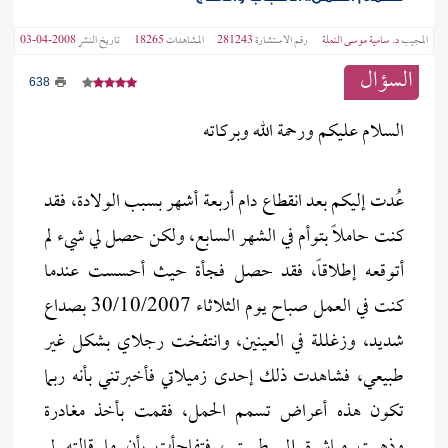
المجيب
د. سامية موسى النملة
رقم الاستشارة
281243
المشاهدات
18265
تاريخ النشر
2008-04-03
السؤال
638
السلام عليكم ورحمة الله وبركاته
عُدت إليكم بعد انقطاع دام أربعة أشهر بسبب الولادة، فقد
كنت حاملاً بتوأم في الشهر السابع، ولكن حصل لي شيء لم
أتوقعه إطلاقاً، فقد حصل فجأة حيث أحسست عندما
كنت في العمل صباح يوم الثلاثاء 30/10/2007 بصداع
شديد، وزغللة في العينين، وانتفخت رجلاي بشكل غير
طبيعي، فشاهدت ذلك إحدى زميلاتي فأخبرتني بأنه ربما
تكون هذه أعراض تسمم الحمل، فقمت بأخذ مغادرة
وذهبت مباشرة إلى طبيبتي، فتفاجأت بأن ما قالته لي