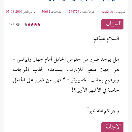
المجيب
د. رغدة عكاشة
رقم الاستشارة
294726
المشاهدات
30681
تاريخ النشر
2009-08-05
السؤال
571
السلام عليكم.
هل يوجد ضرر من جلوس الحامل أمام جهاز وايرلس -
هو جهاز صغير للإنترنت يستخدم لجذب الموجات
ويوضع بجانب الكمبيوتر - ؟ فهل من ضرر على الحامل
خاصة في الأشهر الأولى؟!
وجزاكم الله خيراً.
الإجابــة