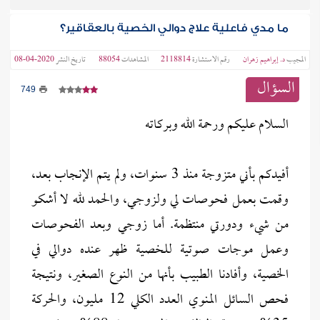
ما مدي فاعلية علاج دوالي الخصية بالعقاقير؟
المجيب
د. إبراهيم زهران
رقم الاستشارة
2118814
المشاهدات
88054
تاريخ النشر
2020-04-08
السؤال
749
السلام عليكم ورحمة الله وبركاته
أفيدكم بأني متزوجة منذ 3 سنوات، ولم يتم الإنجاب بعد،
وقمت بعمل فحوصات لي ولزوجي، والحمد لله لا أشكو
من شيء ودورتي منتظمة. أما زوجي وبعد الفحوصات
وعمل موجات صوتية للخصية ظهر عنده دوالي في
الخصية، وأفادنا الطبيب بأنها من النوع الصغير، ونتيجة
فحص السائل المنوي العدد الكلي 12 مليون، والحركة