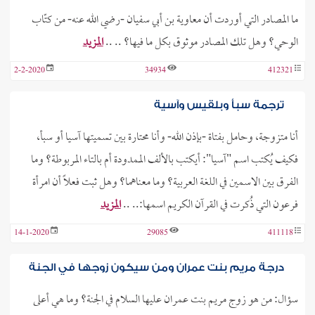
ما المصادر التي أوردت أن معاوية بن أبي سفيان -رضي الله عنه- من كتّاب
الوحي؟ وهل تلك المصادر موثوق بكل ما فيها؟ .. ..
المزيد
2-2-2020
34934
412321
ترجمة سبأ وبلقيس وآسية
أنا متزوجة، وحامل بفتاة -بإذن الله- وأنا محتارة بين تسميتها آسيا أو سبأ،
فكيف يُكتب اسم "آسيا": أيكتب بالألف الممدودة أم بالتاء المربوطة؟ وما
الفرق بين الاسمين في اللغة العربية؟ وما معناهما؟ وهل ثبت فعلًا أن امرأة
فرعون التي ذُكرت في القرآن الكريم اسمها:.. ..
المزيد
14-1-2020
29085
411118
درجة مريم بنت عمران ومن سيكون زوجها في الجنة
سؤال: من هو زوج مريم بنت عمران عليها السلام في الجنة؟ وما هي أعلى