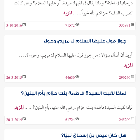
درجاتها في الجنة؟ وماذا يقال في لقبها: سيدة، أو عليها السلام؟ وهل كانت
تضرب الدف؟ جزاكم الله خيراً... ..
المزيد
3-10-2016
71572
335971
جواز قول عليها السلام لـ: مريم، وحواء
أريد أن أسأل سؤالا: هل يجوز قول عليها السلام لـ: مريم، وحواء؟.. ..
المزيد
26-3-2015
44630
290260
لماذا لقبت السيدة فاطمة بنت حزام بأم البنين؟
لماذا لقبت السيدة فاطمة بنت حزام ـ رضي الله عنها ـ بأم البنين؟ .. ..
المزيد
20-3-2014
61724
245200
هل كان عيص بن إسحاق نبيًا؟