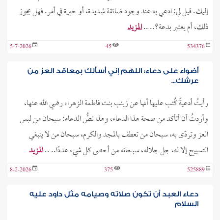
إليك. قيل لي: ادعي به عند وجود ضائقة شديدة، أو حيرة في أمر. فهل يجوز
ذلك، أم يعتبر بدعة؟.. ..
المزيد
5-7-2026
45
534376
أضواء على دعاء: اللهم إني أسألك بمعاقد العز من
عرشك...
رأيتُ أدعيةً كُتب عليها أنها عن زينب بنت فاطمة الزهراء رضي الله عنها،
وأردتُ أن أتأكد من صحة هذا الدعاء، وهذا نصُّ الدعاء: سبحان من لبس
العز وتردّى به، سبحان من تعطف بالمجد والكرم، سبحان من لا ينبغي
التسبيح إلا له، جل جلاله، سبحانه من أحصى كل شيء عددًا.. ..
المزيد
8-2-2026
375
525889
دعاء العبد أن تكون صلاته وصيامه مثل داود عليه
السلام