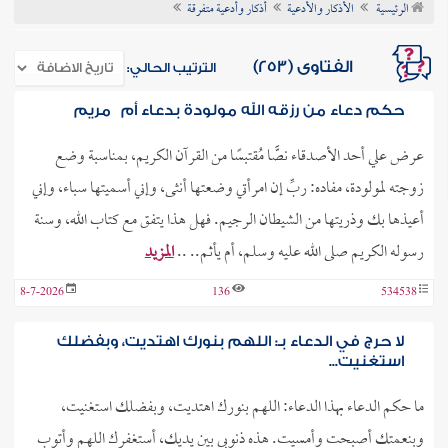
الرئيسية
الأذكار والأدعية
أذكار وأدعية متفرقة
ن الفتوى
الفتاوى (253)
الترتيب الحالي:
حكم دعاء من رزقه الله مولودة بدعاء أم مريم
عرض علي أحد الأصدقاء نصًّا مُقتبسًا من القرآن الكريم، بمناسبة وضع
زوجته لمولودة، مفاده: ربِّ إن امرأتي وضعتها أنثى، وإني أسميتها سباء، وإني
أعيذها بك وذريتها من الشيطان الرجيم. فهل هذا يتفق مع كتاب الله، وسنة
رسوله الكريم صلى الله عليه وسلم، أم يأثم.. ..
المزيد
8-7-2026
136
534538
لا حرج في الدعاء بـ: اللهم بنورك اهتديت، وبفضلك
استغنيت...
ما حكم الدعاء بهذا الدعاء: اللهم بنورك اهتديت، وبفضلك استغنيت،
وبنعمتك أصبحت وأمسيت. هذه ذنوبي بين يديك، أستغفرك اللهم وأتوب