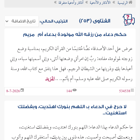
الرئيسية
الأذكار والأدعية
أذكار وأدعية متفرقة
ن الفتوى
الفتاوى (253)
الترتيب الحالي:
حكم دعاء من رزقه الله مولودة بدعاء أم مريم
عرض علي أحد الأصدقاء نصًّا مُقتبسًا من القرآن الكريم، بمناسبة وضع
زوجته لمولودة، مفاده: ربِّ إن امرأتي وضعتها أنثى، وإني أسميتها سباء، وإني
أعيذها بك وذريتها من الشيطان الرجيم. فهل هذا يتفق مع كتاب الله، وسنة
رسوله الكريم صلى الله عليه وسلم، أم يأثم.. ..
المزيد
8-7-2026
144
534538
لا حرج في الدعاء بـ: اللهم بنورك اهتديت، وبفضلك
استغنيت...
ما حكم الدعاء بهذا الدعاء: اللهم بنورك اهتديت، وبفضلك استغنيت،
وبنعمتك أصبحت وأمسيت. هذه ذنوبي بين يديك، أستغفرك اللهم وأتوب