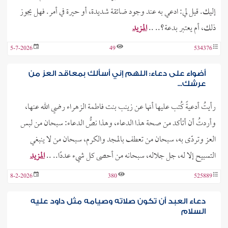
إليك. قيل لي: ادعي به عند وجود ضائقة شديدة، أو حيرة في أمر. فهل يجوز
ذلك، أم يعتبر بدعة؟.. ..
المزيد
5-7-2026
49
534376
أضواء على دعاء: اللهم إني أسألك بمعاقد العز من
عرشك...
رأيتُ أدعيةً كُتب عليها أنها عن زينب بنت فاطمة الزهراء رضي الله عنها،
وأردتُ أن أتأكد من صحة هذا الدعاء، وهذا نصُّ الدعاء: سبحان من لبس
العز وتردّى به، سبحان من تعطف بالمجد والكرم، سبحان من لا ينبغي
التسبيح إلا له، جل جلاله، سبحانه من أحصى كل شيء عددًا.. ..
المزيد
8-2-2026
380
525889
دعاء العبد أن تكون صلاته وصيامه مثل داود عليه
السلام