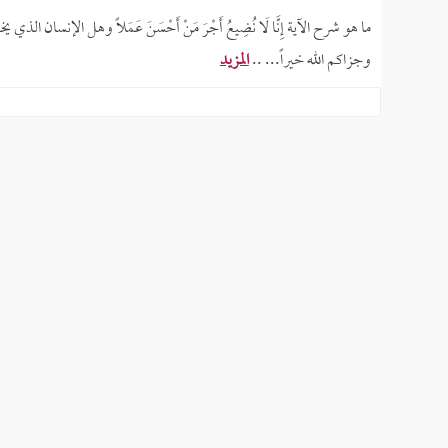
ما هو شرح الآية إِنَّا لَا نُضِيعُ أَجْرَ مَنْ أَحْسَنَ عَمَلًا وهل الإنس
وجزاكم الله خيراً... ..
المزيد