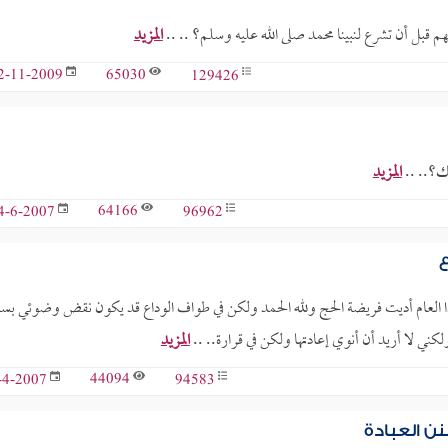
 قبل أن تشرع لنبينا محمد صلى الله عليه وسلم؟ .. ..
المزيد
65030
129426
2-11-2009
لك؟.. ..
المزيد
64166
96962
4-6-2007
ع
 العام أديت فريضة الحج ولله الحمد ولكن في طواف الوداع قد يكون نقض وضوئي بس
ولكني لا أريد أن أنوي إعادتها ولكن في قرارة.. ..
المزيد
44094
94583
-4-2007
ن العبادة