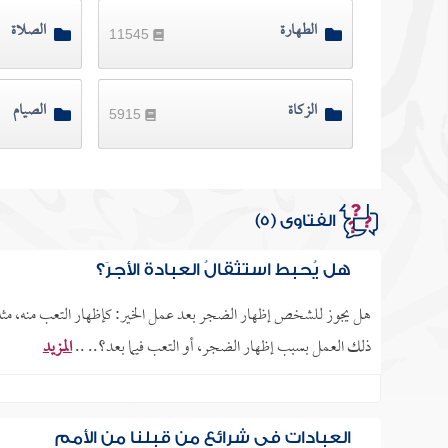
الطهارة
الصلاة
11545
الزكاة
الصيام
5915
الفتاوى (5)
هل يُحبِط استثقالُ العبادةِ الأجرَ؟
هل يجوز للشخص إظهار الضجر بعد عمل الخير: كإظهار التعب منه، مثلا،
ذلك العمل بسبب إظهار الضجر، أو التعب فيما بعد؟.. ..
المزيد
العبادات في شرائع من قبلنا من الأمم