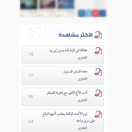
الأكثر مشاهدة
علاقة ابن الزنا بأمه ومن زنى بها
78
الفتاوى
دعـاء السفـر المسنون
77
الفتاوى
أدب الأخ الكبير مع إخوته الصغار
55
الفتاوى
نوم الأخت البالغة بجانب أخيها البالغ
على سرير واحد
54
الفتاوى