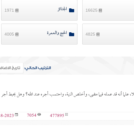
الجنائز
1971
16625
الحج والعمرة
4005
4825
الترتيب الحالي:
 علما أنه قد عمله فيما مضى، وأخلص النية، واحتسب أجره عند الله؟ وهل يحبط أجر
7054
477895
-8-2023