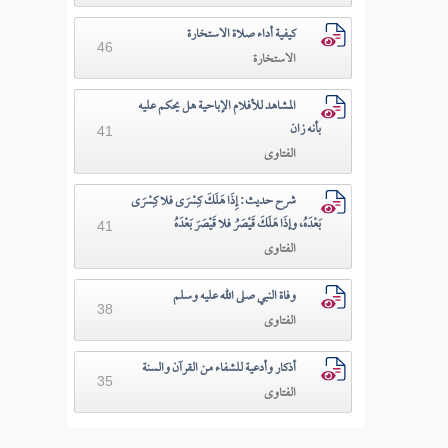
كيفية أداء صلاة الاستخارة
46
الاستخارة
المشاهد للأفلام الإباحية هل يحكم عليه
بأنه زان
41
الفتاوى
شرح حديث: إِذَا هَلَكَ كِسْرَى فلا كِسْرَى
بَعْدَهُ، وإذَا هَلَكَ قَيْصَرُ فلا قَيْصَرَ بَعْدَهُ
41
الفتاوى
وفاة النبي صلى الله عليه وسلم
38
الفتاوى
أذكار وأدعية للشفاء من القرآن والسنة
35
الفتاوى