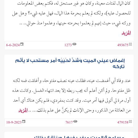
كان المال لفئات معينة، وكان هو غير مستحق له، فكتم بعض المعلومات
للحصول عليه)، ولكنه لم يعلم بحرمة هذا المال، فهل عليه شيء؟ وهل على
ورثته شيء، حيث إنهم لم يعلموا بحرمته حينها، وعلموا منذ حوالي.. ..
المزيد
6-6-2024
1273
493675
إغماض عيني الميت وَشَدُّ لَحْيَيْه أمر مستحب لا يأثم
تاركه
عند وفاة أبي أغمضت عينه، فظلت عينه نصف مفتوحة، وأغلقت فمه لكنه
ظل مفتوحا. ولم أكن أعلم أنه يجب ربطه إلا بعد انتهاء الغسل. وكانت هذه
أول مرة لي أتولى فيها أمر ميت. وقد كنت بمفردي، فلم يكن هناك أي أحد
من العائلة من الذكور، وحتى الإناث لم يكنَّ على علم بذلك... ..
المزيد
10-9-2023
7617
479158
مسامحة الميت مرغب فيها، وينتفع بذلك