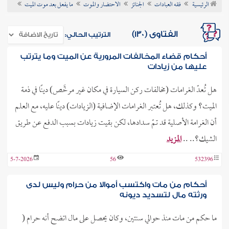
الرئيسية
فقه العبادات
الجنائز
الاحتضار والموت
ما يفعل بعد موت الميت
ن الفتوى
الفتاوى (130)
الترتيب الحالي:
أحكام قضاء المخالفات المرورية عن الميت وما يترتب
عليها من زيادات
هل تُعدّ الغرامات (مخالفات ركن السيارة في مكان غير مرخَّص) دينًا في ذمة
الميت؟ وكذلك، هل تُعتبر الغرامات الإضافية (الزيادات) دينًا عليه، مع العلم
أن الغرامة الأصلية قد تمّ سدادها، لكن بقيت زيادات بسبب الدفع عن طريق
الشيك؟.. ..
المزيد
5-7-2026
56
532396
أحكام من مات واكتسب أموالا من حرام وليس لدى
ورثته مال لتسديد ديونه
ما حكم من مات منذ حوالي سنتين، وكان يحصل على مال اتضح أنه حرام (