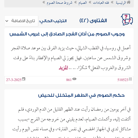
الرئيسية
فقه العبادات
الصيام
شروط صحة الصوم
ن الفتوى
الفتاوى (42)
الترتيب الحالي:
وجوب الصوم من أذان الفجر الصادق إلى غروب الشمس
أعمل في روسيا، في القطب الشمالي، حيث يزيد الفرق بين موعد صلاة الفجر
وشروق الشمس عن ساعتين. فهل يجوز لي الصيام والإفطار بناءً على وقت
الشروق والغروب الفعلي؟ شكرًا. .. ..
المزيد
27-3-2025
861
510523
حكم الصوم في الطهر المتخلل للحيض
في آخر يومين من رمضان رأيت عند الظهر القليل من الدم الوردي، فلم
ألتفت إليه، وأكملت الصيام، لعدم يقيني من خروجه من الفرج -بسبب
مشاكل لدي في الجهاز الهضمي في نفس الفترة-، وفي مساء نفس اليوم رأيت