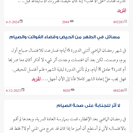
كدرة، فقلت -على الأغلب- إنه كان حيضا، فقررت الاستيقاظ قبل.. ..
المزيد
6-5-2024
2044
492283
مسائل في الطهر من الحيض وقضاء الفوائت والصيام
في شهر رمضان الماضي أتتني الدورة 6 أيام؛ فسارعت للاغتسال صباح أول
يوم، وصمت. لكن بعد أن اغتسلت وجدت أثر شيء لا أذكر أكان دما صريحا
أم كدرة؟ عادتي 8 أيام، ولم تأتني الدورة لبقية الشهر؛ فلم أغتسل للحيض.
فهل يجب عليَّ إعادة الشهر كاملا فأنا إلى الآن أجهل.. ..
المزيد
6-12-2023
8020
484240
لا أثر للجنابة على صحة الصيام
في رمضان الماضي بعد الإفطار، قمت بممارسة العادة السرية، وبعدها لم أقم
بالاغتسال؛ لأني لم أستطع أن أميز ما إذا كان قد خرج مني المني أم لا! فقط قد