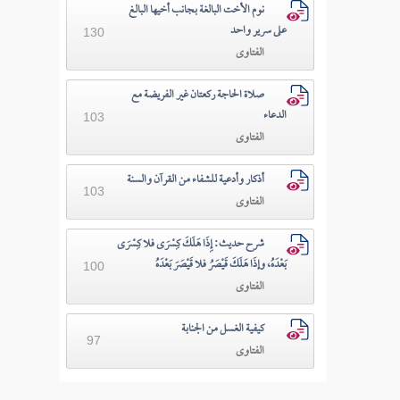
نوم الأخت البالغة بجانب أخيها البالغ
على سرير واحد
130
الفتاوى
صلاة الحاجة ركعتان غير الفريضة مع
الدعاء
103
الفتاوى
أذكار وأدعية للشفاء من القرآن والسنة
103
الفتاوى
شرح حديث: إِذَا هَلَكَ كِسْرَى فلا كِسْرَى
بَعْدَهُ، وإذَا هَلَكَ قَيْصَرُ فلا قَيْصَرَ بَعْدَهُ
100
الفتاوى
كيفية الغسل من الجنابة
97
الفتاوى