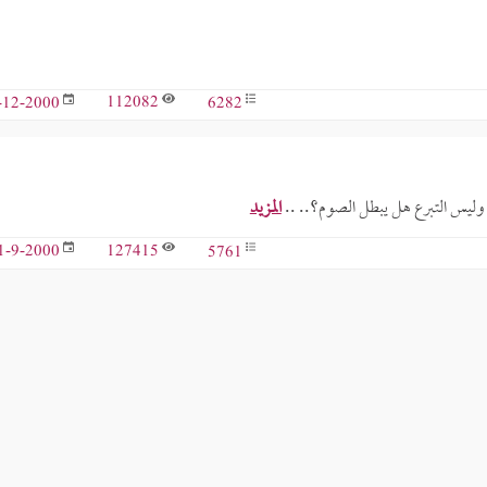
112082
6282
-12-2000
ليس التبرع هل يبطل الصوم؟.. ..
المزيد
127415
5761
1-9-2000