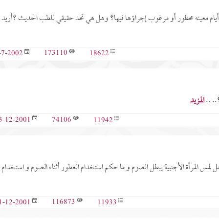
أيام معينه محظور أو مرغوب إجراؤها فيها؟ وهل هي تحد حقيقي للطب الحديث ؟أريد
173110
18622
-7-2002
.. ..
المزيد
74106
11942
3-12-2001
هل لمس المرأة الأجنبية يبطل الصوم و ما حكم استخدام العطور أثناء الصوم و استخدام
116873
11933
1-12-2001