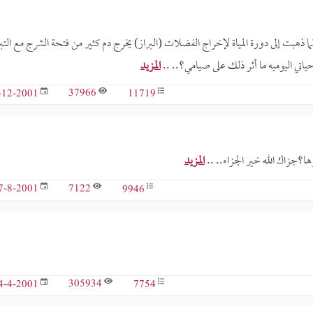
 ذهبت إلى دورة المياة لإخراج الفضلات (البراز) يخرج دم كثير من فتحة الشرج مع التب
حياتي اليوميه ما أثر ذلك على صيامي؟.. ..
المزيد
37966
11719
-12-2001
المزيد
7122
9946
7-8-2001
305934
7754
4-4-2001