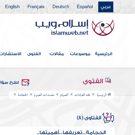
عربي
Español
Deutsch
Français
English
الرئيسية
موسوعات
مقالات
الفتوى
الاستشارات
الفتوى
اطرح سؤا
الرئيسية
فقه العبادات
الصيام
مفسدات الصوم
الحجامة
الفتاوى (8)
الحجامة...تعريفها...أهميتها..