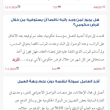
12-3-2024
735
490207
هل يجوز لمن وجد راتبه ناقصا أن يستوفيه من خلال
قرض حكومي؟
قدمت إلى دولة أجنبية للعمل بمؤسسة حكومية، بعقد تم توقيعه بعد الاتفاق
على الراتب، وعند الوصول إلى البلد وجدت المرتب ناقصا بحوالي السدس،
ولم أستلم المرتب الذي اتفقنا عليه قبل إمضاء العقد، فهل يجوز لي أخذ
مستحقاتي عن كل شهر من خلال قرض حكومي، لأنني نويت.. ..
المزيد
7-3-2024
814
489991
أخذ العامل عمولة لنفسه دون علم جهة العمل
أعمل في مجال الإعلانات على منصات التواصل الاجتماعي للغير، وحدث في
الفترة السابقة بعض التضييق من البنوك الحكومية على وسائل الدفع عبر
البنك، مع العلم أن البنك يأخذ: 10% ضريبة على الدفع من خلاله،