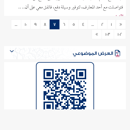
فتواصلت مع أحد المعارف، لتوفير وسيلة دفع، فاتفق معي على أن.. ..
المزيد
...
10
9
8
7
6
5
4
...
2
1
6-3-2024
715
489868
103
102
احتفاظ الموظف بأرقام هواتف عملاء جهة عمله في
هاتفه الخاص
العرض الموضوعي
أعمل في مجال بيع الألبسة بالجملة كمسؤول مبيعات، وكمندوب، ونأخذ على
المبيع نسبة مائوية، وكل ما بعت أكثر أحصل على المال أكثر، مع راتب رمزي
بسيط في شركة كبيرة لبيع الألبسة بالجملة، حيث إن هذه الشركة لا تقبل
توظيفي كبائع إلا إذا كان لدي زبائن، ويعطون كل.. ..
المزيد
5-3-2024
825
477841
وجوب الوفاء بشروط جهة العمل التي بُنِي العقد
فتاوى إسلام ويب
عليها