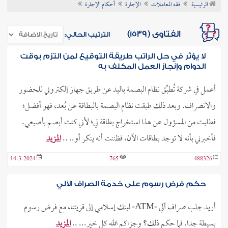
الرئيسية
فقه المعاملات
الإجارة
أحكام الإجارة
ن الفتوى
الفتاوى (1539)
الترتيب الحالي:
لا يؤثر في حل الراتب طريقة التوقيع لمن التزم بوقت
الدوام وإنجاز العمل المكلف به
أعمل في شركة تُطبِّق نظام البصمة باليد عن طريق جهاز إلكتروني للحضور
والانصراف. وبعد ذلك طبقت نظام البصمة بالبطاقة عن بُعد، فهو أفضل؛
فطلبت من المسؤول عن هذا استخراج بطاقة لي؛ لأني كنت أبصم بأصبعي.
فأخبرني بأنه لا توجد بطاقات الآن، فظننت أنه ينكر أو.. ..
المزيد
14-3-2024
765
488326
حكم فرض رسوم على خدمة الصراف الآلي
أريد جلب صراف آلي -ATM- لبنك إسلامي إلى قريتنا، مع فرض رسوم
بسيطة جدا. فما حكم ذلك؟ وجزاكم الله كل خير... ..
المزيد