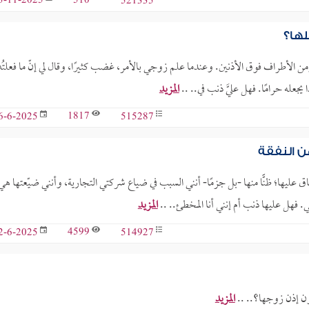
510
521335
3-11-2025
لها؟
 الأطراف فوق الأذنين. وعندما علم زوجي بالأمر، غضب كثيرًا، وقال لي إنّ ما فعلتُه
 يجعله حرامًا. فهل عليَّ ذنب في.. ..
المزيد
1817
515287
6-6-2025
 النفقة
يها؛ ظنًّا منها -بل جزمًا- أنني السبب في ضياع شركتي التجارية، وأنني ضيّعتها هي
ي. فهل عليها ذنب أم إنني أنا المخطئ.. ..
المزيد
4599
514927
2-6-2025
ون إذن زوجها؟.. ..
المزيد