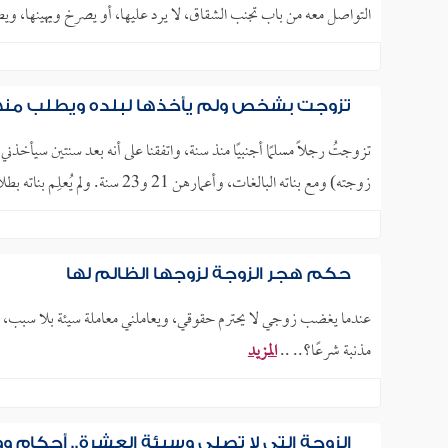
التواصل معه من باب تجنب الشقاق، لا يرد عليها، أو يصرخ ويهينها، وي
تزوجت بشخص ولم يأخذها لبلده ويطلب منها ا
تزوجتُ رجلًا مسلمًا أجنبيًا منذ سنة، واتفقنا على أنه بعد سنتين سيأخذ
زوجته) ومع بناته البالغات، وأعمارهن 21 و23 سنة. ولم يُعلِم بناته بطلاقه من أمهن، كما أن الأم كذلك أخفت.. ..
حكم هجر الزوجة لزوجها الظالم لها
عندما يغضب زوجي لا يحترم حقوقي، ويعاملني معاملة سيئة بلا سبب، أ
مذنبة شرعًا؟.. ..
المزيد
الزوجة التي لا تصلي وسيئة العشرة.. أحكام و