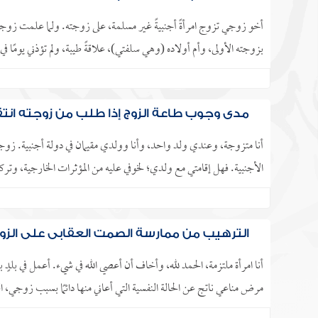
أخو زوجي تزوج امرأةً أجنبيةً غير مسلمة، على زوجته. ولما علمت زو
بزوجته الأولى، وأم أولاده (وهي سلفتي)، علاقةً طيبة، ولم تؤذني يومًا
مدى وجوب طاعة الزوج إذا طلب من زوجته انتقا
أنا متزوجة، وعندي ولد واحد، وأنا وولدي مقيمان في دولة أجنبية. زوج
الأجنبية. فهل إقامتي مع ولدي؛ لخوفي عليه من المؤثرات الخارجية، وترك
الترهيب من ممارسة الصمت العقابي على الز
أنا امرأة ملتزمة، الحمد لله، وأخاف أن أعصي الله في شيء. أعمل في ب
مرض مناعي ناتج عن الحالة النفسية التي أعاني منها دائمًا بسبب زوجي