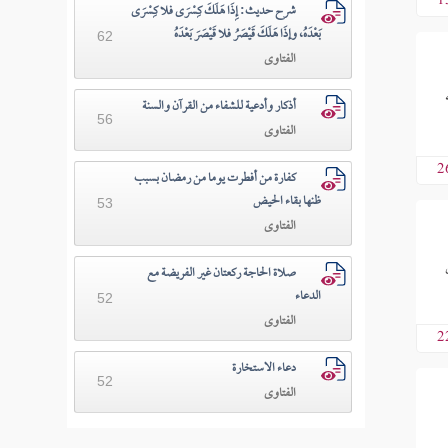
1
شرح حديث: إِذَا هَلَكَ كِسْرَى فلا كِسْرَى
بَعْدَهُ، وإذَا هَلَكَ قَيْصَرُ فلا قَيْصَرَ بَعْدَهُ
62
الفتاوى
أذكار وأدعية للشفاء من القرآن والسنة
56
الفتاوى
2
كفارة من أفطرت يوما من رمضان بسبب
ظنها بقاء الحيض
53
الفتاوى
صلاة الحاجة ركعتان غير الفريضة مع
الدعاء
52
الفتاوى
2
دعاء الاستخارة
52
الفتاوى