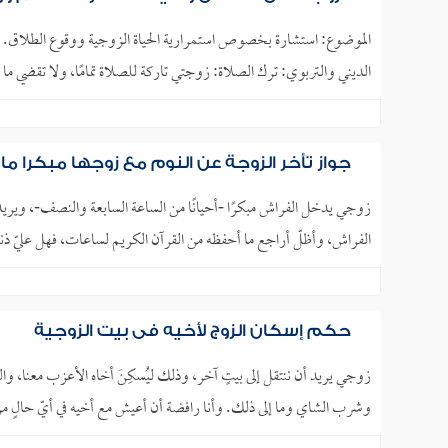
الديني والتربوي: ترك الصلاة: زوجتي تاركة للصلاة تمامًا، ولا تقضي ما
جواز تأخر الزوجة عن النوم مع زوجها مبكرا ما
زوجي يدخل الفراش مبكرًا -أحيانًا من الساعة السابعة والنصف-، ويريد 
الفراش، وأظلّ أراجع ما أحفظه من القرآن الكريم لساعات، فهل عليّ ذنب
حكم إسكان الزوج لأخيه في بيت الزوجية
زوجي يريد أن ننتقل إلى بيتٍ آخر، وذلك ليُسكِنَ أخاه الأعزب معنا، وا
وشرب الشاي وما إلى ذلك. وأنا رافضة أن أعيش مع أخيه في أيّ حالٍ من