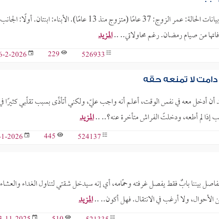
الموضوع: استشارة بخصوص استمرارية الحياة الزوجية ووقوع الطلاق. بيانات الحالة: عمر الزوج: 37 عامًا (متزوج منذ 13 عامًا). الأبناء: ابنتان. أولًا: الجانب
 فاتها من صيام رمضان. رغم محاولاتي.. ..
المزيد
229
526933
6-2-2026
 دامت لا تمنعه حقه
أن أدخل معه في نفس الوقت، أعلم أنه واجب عليّ، ولكني أتأذّى بسبب تقلّبي كثيرًا في
 إذا لم أطعه، ودخلتً الفراش متأخرة عنه؟.. ..
المزيد
445
524137
-1-2026
لفاصل بيننا بابٌ فقط يفصل غرفته وحمّامه، أي إنه سيدخل شقتي لتناول الغداء والعشاء
 الأحوال، ولا أرغب في الانتقال. فهل أكون.. ..
المزيد