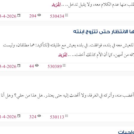
طلب منها عدم الكلام معه، ولا يقبل تدخل.. ..
المزيد
204
530434
3-4-2026
لانتظار حتى تتزوج ابنته
ني للعيش معه في بلده، فوافقت. في بلده يعيش مع طليقته (للتأكيد: هما مطلقان، وليست
المزيد
44
530389
3-4-2026
غضب منه، وأتركه في الغرفة، ولا أتحدث إليه حتى يعتذر. هل هذا من حقي؟ وهل أنا
324
530113
1-4-2026
واجبات