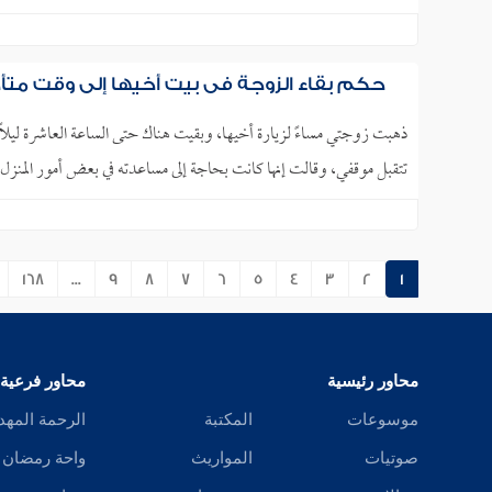
حكم بقاء الزوجة في بيت أخيها إلى وقت متأخر
ذهبت زوجتي مساءً لزيارة أخيها، وبقيت هناك حتى الساعة العاشرة ليلًا.
تتقبل موقفي، وقالت إنها كانت بحاجة إلى مساعدته في بعض أمور المنزل. ل
168
...
9
8
7
6
5
4
3
2
1
محاور رئيسية
محاور فرعية
موسوعات
المكتبة
الرحمة المهد
صوتيات
المواريث
واحة رمضان