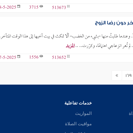
3715
513673
8-5-2025
 دون رضا الزوج
 وعندما طلبتُ منها -بشيء من الغضب- ألّا تمكث في بيت أخيها إلى هذا الوقت المتأخر، 
م تُعر انزعاجي اهتمامًا، وكرّرت.. ..
المزيد
1556
513652
7-5-2025
169
خدمات تفاعلية
اة
المواريث
مواقيت الصلاة