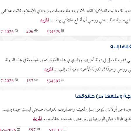
جته بذلك طلبت الطلاق؛ فانفصلا، وبعد ذلك دخلت زوجته في الإسلام. كانت علاقتي
 في شيء. وقد طلب مني زوجي أن أقطع علاقتي بها،.. ..
المزيد
206
534529
-7-2026
لها إليه
ي ذهب للعمل في دولة أخرى، وولدي في هذه الفترة التحق بالجامعة في هذه الدولة
ي زوجي وحيدًا في الدولة الأخرى، فيه أي إثم.. ..
المزيد
157
534397
-7-2026
وجة ومنعها من حقوقها
لدٍ بعيدة عن أولادي لتوفير سبل المعيشة ومصاريف الدراسة. صحتي ليست جيدة بسبب
، الذي طوال حياتي الزوجية يمارس معي الصمت العقاب.. ..
المزيد
597
532102
1-5-2026