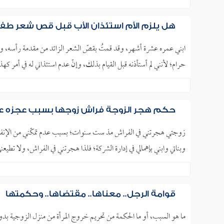
هل يلزم الأم استئذان الأب قبل قص شعر طف
ابني عمره عشرة أشهر، وقد قمتُ بقصّ الشعر الزائد من مقدمة رأسه، ومن
حرام؛ لأنني لم أستأذنه قبل القيام بذلك، وإنّ عدم استئذاني له في أمر كهذا
حكم هجر الزوجة فراش زوجها بسبب عجزه عن
زوجتي هجرتني في الفراش مذ ست سنوات؛ بسبب عدم تمكّني من الإنفاق عل
وبناتي وابني بإهمالي في إدارة الشركة؛ فلذا هجرتني في الفراش، ولا تطيعن
قوامة الرجل.. معناها.. مقتضاها.. وحكمتها
ما هو السبب، أو ما الحكمة من تحريم خروج المرأة من منزل الزوجية بد