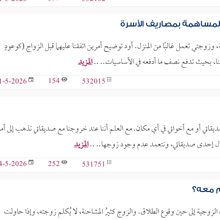
المساهمة بمصاريف الأسرة
 وزوجتي تعمل غالبًا من المنزل. أود توضيح أمرين اتفقنا عليهما قبل الزواج (كوعودٍ
فنا، بحيث تدفع نصف ما أدفعه في الأساسيات.. ..
المزيد
154
532015
1-5-2026
اتي أو مع أخواتي في أي مكان. مع العلم أننا عند خروجنا مع صديقاتي نذهب إلى أم
ي منزل إحدى صديقاتي، ونتعمد عدم وجود زوجها.. ..
المزيد
252
531751
4-5-2026
م معه؟
الزوجية إلى حين وقوع الطلاق. والزوج كثيرُ المشاحنة، لا يُكلم زوجته، وإذا حاولت