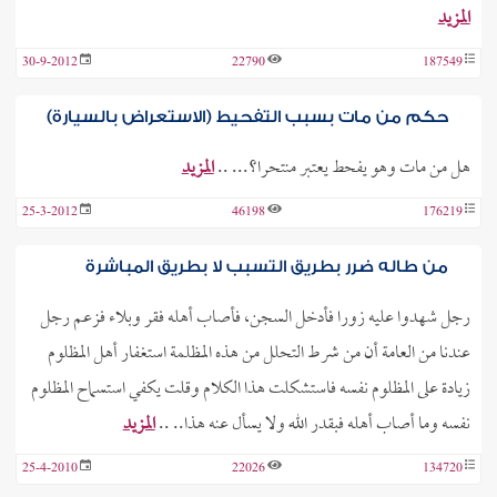
المزيد
30-9-2012
22790
187549
حكم من مات بسبب التفحيط (الاستعراض بالسيارة)
هل من مات وهو يفحط يعتبر منتحرا؟... ..
المزيد
25-3-2012
46198
176219
من طاله ضرر بطريق التسبب لا بطريق المباشرة
رجل شهدوا عليه زورا فأدخل السجن، فأصاب أهله فقر وبلاء فزعم رجل
عندنا من العامة أن من شرط التحلل من هذه المظلمة استغفار أهل المظلوم
زيادة على المظلوم نفسه فاستشكلت هذا الكلام وقلت يكفي استسماح المظلوم
نفسه وما أصاب أهله فبقدر الله ولا يسأل عنه هذا.. ..
المزيد
25-4-2010
22026
134720