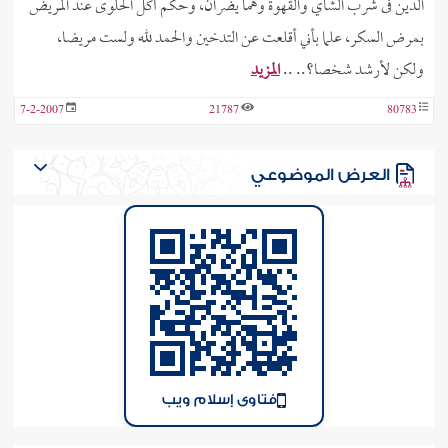
الدين فى شرب الشاي والقهوة وهما يضران، وحكم أكل الحلوى عند المريض
بمرض السكر، علما بأني أقلعت عن التدخين والحمد لله ولست مريضا،
ولكن لأرشد شخصا؟.. ..
المزيد
7-2-2007
21787
80783
العرض الموضوعي
فتاوى إسلام ويب