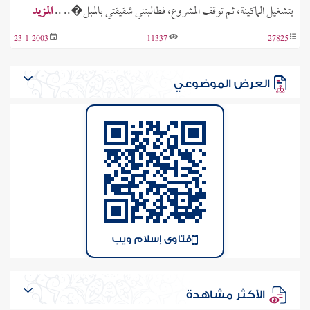
بتشغيل الماكينة، ثم توقف المشروع، فطالبتني شقيقتي بالمبل�.. ..
المزيد
23-1-2003
11337
27825
العرض الموضوعي
فتاوى إسلام ويب
الأكثر مشاهدة