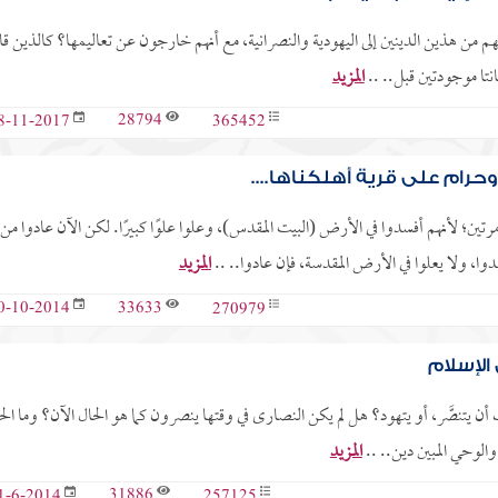
هم من هذين الدينين إلى اليهودية والنصرانية، مع أنهم خارجون عن تعاليمها؟ كالذين قال
كانتا موجودتين قبل.. ..
المزيد
28794
365452
8-11-2017
حرام على قرية أهلكناها....
ن؛ لأنهم أفسدوا في الأرض (البيت المقدس)، وعلوا علوًا كبيرًا. لكن الآن عادوا من
ا، ولا يعلوا في الأرض المقدسة، فإن عادوا.. ..
المزيد
33633
270979
0-10-2014
الإسلام
أن يتنصَّر، أو يتهود؟ ‏هل لم يكن النصارى في وقتها ‏ينصرون كما هو الحال الآن؟ وما ‏الح
والوحي ‏المبين دين.. ..
المزيد
31886
257125
1-6-2014