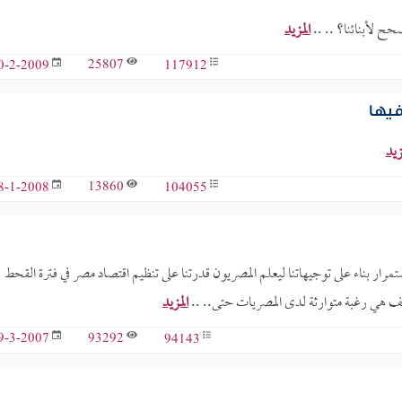
صحح لأبنائنا؟ .. ..
المزيد
25807
117912
0-2-2009
فيها
زيد
13860
104055
8-1-2008
مرار بناء على توجيهاتنا ليعلم المصريون قدرتنا على تنظيم اقتصاد مصر في فترة القحط
ف هي رغبة متوارثة لدى المصريات حتى.. ..
المزيد
93292
94143
9-3-2007