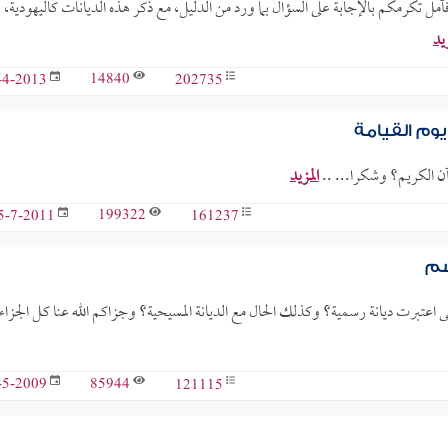
آمل تكرمكم بالإجابة على السؤال بما ورد من الدليل، مع ذكر هذه الديانات كاليهودية،
زيد
14840
202735
-4-2013
يوم القيامة
ن الكريم؟ وشكرا... ..
المزيد
199322
161237
5-7-2011
سم
تى اعتبرت ديانة رسمية؟ وكذلك الحال مع الديانة المسيحية؟ وجزاكم الله عنا كـل الجزاء.
85944
121115
-5-2009