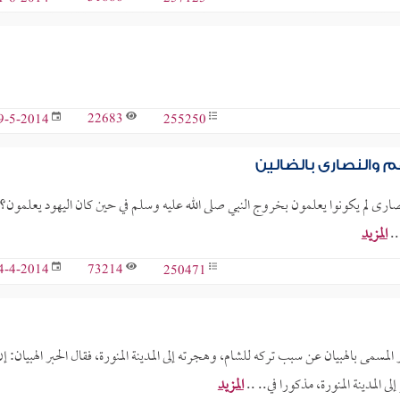
22683
255250
9-5-2014
والنصارى بالضالين
صارى لم يكونوا يعلمون بخروج النبي صلى الله عليه وسلم في حين كان اليهود يعلمون؟ 
..
المزيد
73214
250471
4-4-2014
مى بالهبيان عن سبب تركه للشام، وهجرته إلى المدينة المنورة، فقال الحبر الهبيان: إن
ى المدينة المنورة، مذكورا في.. ..
المزيد