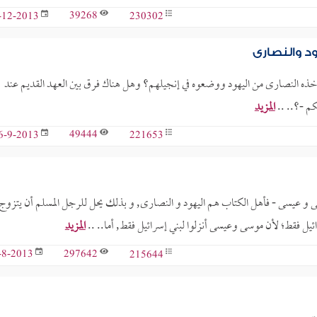
39268
230302
-12-2013
ود والنصارى
ثم أخذه النصارى من اليهود ووضعوه في إنجيلهم؟ وهل هناك فرق بين العهد القديم عند
يكم -؟.. ..
المزيد
49444
221653
6-9-2013
 و عيسى - فأهل الكتاب هم اليهود و النصارى, و بذلك يحل للرجل المسلم أن يتزوج
يل فقط؛ لأن موسى وعيسى أنزلوا لبني إسرائيل فقط, أما.. ..
المزيد
297642
215644
-8-2013