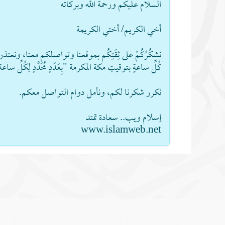
السلام عليكم ورحمة الله وبركاته
أخي الكريم/ أختي الكريمة
نشكُرُكُمْ على ثِقَتِكُم بموقعنا وتواصلكم معنا، ونعتذر عن 
كُلِّ ساعةٍ بتوقيتِ مكة المكرمة "بِعَدَدٍ مُحَدَّدٍ لِكُلِّ ساع
نكرر شكرنا لكم، ونأمل دوام التواصل معكم.
إسلام ويب.. سعادة تمتد
www.islamweb.net