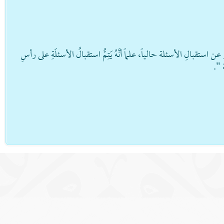
استقبالِ الأسئلة حالياً، علماً أنَّهُ يَتِمُّ استقبالُ الأسئلَةِ على رأسِ
ة ".