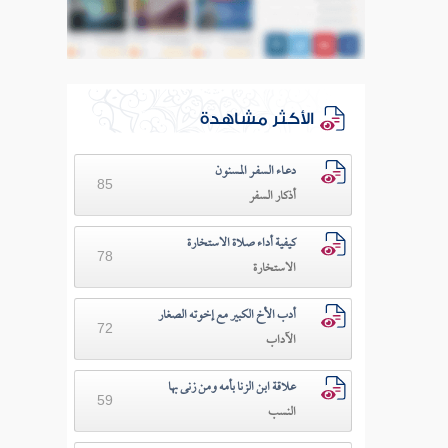
الأكثر مشاهدة
دعـاء السفـر المسنون
85
أذكار السفر
كيفية أداء صلاة الاستخارة
78
الاستخارة
أدب الأخ الكبير مع إخوته الصغار
72
الآداب
علاقة ابن الزنا بأمه ومن زنى بها
59
النسب