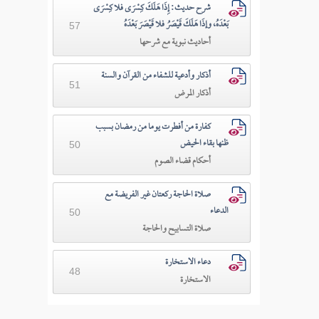
شرح حديث: إِذَا هَلَكَ كِسْرَى فلا كِسْرَى
بَعْدَهُ، وإذَا هَلَكَ قَيْصَرُ فلا قَيْصَرَ بَعْدَهُ
57
أحاديث نبوية مع شرحها
أذكار وأدعية للشفاء من القرآن والسنة
51
أذكار المرض
كفارة من أفطرت يوما من رمضان بسبب
ظنها بقاء الحيض
50
أحكام قضاء الصوم
صلاة الحاجة ركعتان غير الفريضة مع
الدعاء
50
صلاة التسابيح والحاجة
دعاء الاستخارة
48
الاستخارة