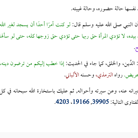
فسها حالة حضوره، وحالة غيبته.
 النبي صلى الله عليه وسلم قال:
لو كنت آمرًا أحدًا أن يسجد لغير الله
بيده، لا تؤدي المرأة حق ربها حتى تؤدي حق زوجها كله، حتى لو سألها
ح
.
الدِّين، والخلق، كما جاء في الحديث:
إذا خطب إليكم من ترضون دينه،
 عريض.
رواه
الترمذي،
وحسنه
الألباني
.
رانه عنه، وعن سيرته وأحواله, ثم عليك باستخارة الله سبحانه في كل
فتاوى التالية:
39905
,
19166
،
4203
.