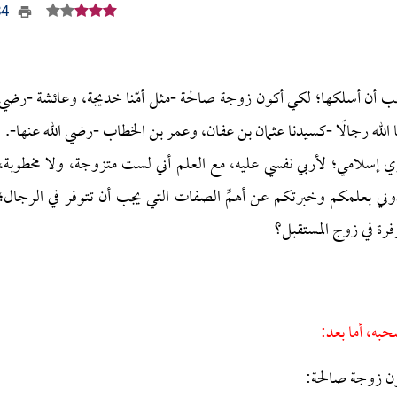
434
ب أن أسلكها؛ لكي أكون زوجة صالحة -مثل أمّنا خديجة، وعائشة -رضي
ا الله رجالًا -كسيدنا عثمان بن عفان، وعمر بن الخطاب -رضي الله عنها-.
إسلامي؛ لأربي نفسي عليه، مع العلم أني لست متزوجة، ولا مخطوبة،
يدوني بعلمكم وخبرتكم عن أهمِّ الصفات التي يجب أن تتوفر في الرجال؛
رة في زوج المستقبل؟
حبه، أما بعد:
كون زوجة صالحة: