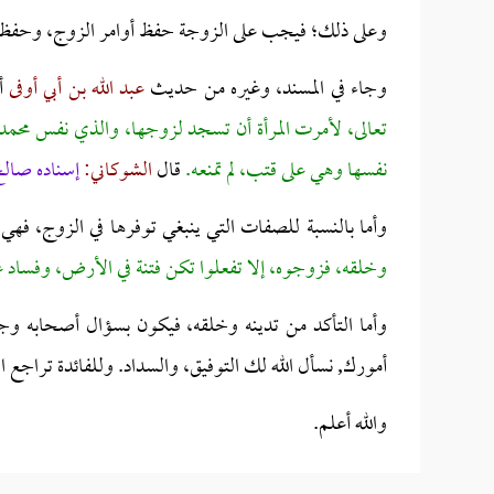
وعلى ذلك؛ فيجب على الزوجة حفظ أوامر الزوج، وحفظ ن
وجاء في المسند، وغيره من حديث
عبد الله بن أبي أوفى
أن
تعالى، لأمرت المرأة أن تسجد لزوجها، والذي نفس محمد 
نفسها وهي على قتب، لم تمنعه.
قال
الشوكاني:
إسناده صال
وأما بالنسبة للصفات التي ينبغي توفرها في الزوج، فهي: 
وخلقه، فزوجوه، إلا تفعلوا تكن فتنة في الأرض، وفساد
وأما التأكد من تدينه وخلقه، فيكون بسؤال أصحابه وجي
أمورك, نسأل الله لك التوفيق، والسداد. وللفائدة تراجع ال
والله أعلم.