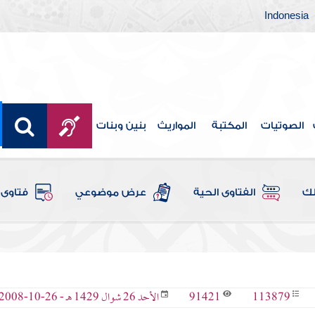
Indonesia
الصوتيات
المكتبة
المواريث
بنين وبنات
لك
الفتاوى الحية
عرض موضوعي
فتاوى 
91421
113879
الأحد 26 شوال 1429 هـ - 26-10-2008 م