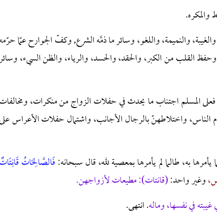
ط والمكره.
بة، والنميمة، واللغو، وسائر ما ذمَّه الشرع, وكفّ الجوارح عمّا حرّمه
ه، وحفظ القلب من الكبر، والحقد، والحسد، والرياء، والظن السيء، وسائر
عة، فعلى المسلم اجتناب ما يحدث في حفلات الزواج من منكرات، ومخالفات
أمام الناس، واختلاطهنّ بالرجال الأجانب، واشتمال حفلات الأعراس على
يأمرها به، طالما لم يأمرها بمعصية لله، قال سبحانه:
فَالصَّالِحَاتُ قَانِتَاتٌ
س،
وغير واحد:
(قانتات): مطيعات لأزواجهن.
غيبته في نفسها، وماله
. انتهى.