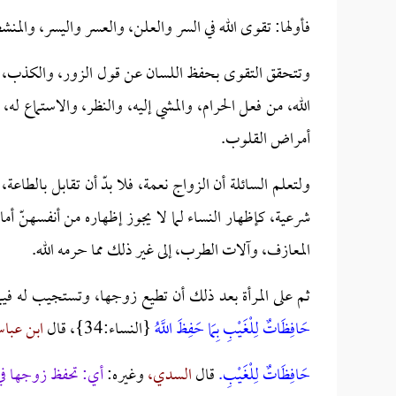
فأولها: تقوى الله في السر والعلن، والعسر واليسر، والمنش
وتتحقق التقوى بحفظ اللسان عن قول الزور، والكذب، والغي
الله، من فعل الحرام، والمشي إليه، والنظر، والاستماع ل
أمراض القلوب.
ولتعلم السائلة أن الزواج نعمة، فلا بدّ أن تقابل بالطا
شرعية، كإظهار النساء لما لا يجوز إظهاره من أنفسهنّ 
المعازف، وآلات الطرب، إلى غير ذلك مما حرمه الله.
ثم على المرأة بعد ذلك أن تطيع زوجها، وتستجيب له فيما 
حَافِظَاتٌ لِلْغَيْبِ بِمَا حَفِظَ اللَّهُ
{النساء:34}، قال
ابن عبا
حَافِظَاتٌ لِلْغَيْبِ.
قال
السدي،
وغيره:
أي: تحفظ زوجها في 