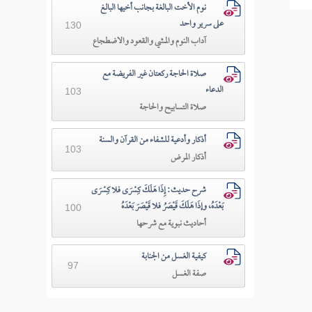
نوم الأخت البالغة بجانب أخيها البالغ
على سرير واحد
130
آداب النوم والمشي والقعود والاضطجاع
صلاة الحاجة ركعتان غير الفريضة مع
الدعاء
103
صلاة التسابيح والحاجة
أذكار وأدعية للشفاء من القرآن والسنة
103
أذكار المرض
شرح حديث: إِذَا هَلَكَ كِسْرَى فلا كِسْرَى
بَعْدَهُ، وإذَا هَلَكَ قَيْصَرُ فلا قَيْصَرَ بَعْدَهُ
100
أحاديث نبوية مع شرحها
كيفية الغسل من الجنابة
97
صفة الغسل