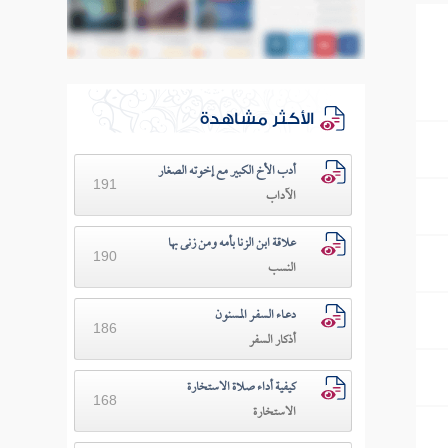
الأكثر مشاهدة
أدب الأخ الكبير مع إخوته الصغار
191
الآداب
علاقة ابن الزنا بأمه ومن زنى بها
190
النسب
دعـاء السفـر المسنون
186
أذكار السفر
كيفية أداء صلاة الاستخارة
168
الاستخارة