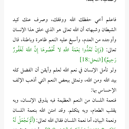
فاعلم أخي حفظك الله ووفقك، وصرف عنك كيد
الشيطان وشبهاته أن الله تعالى هو الذي خلق هذا الإنسان
وأوجده من العدم، وأسبغ عليه النعم ظاهرة وباطنة، قال
تعالى:
(وَإِنْ تَعُدُّوا نِعْمَةَ اللَّهِ لا تُحْصُوهَا إِنَّ اللَّهَ لَغَفُورٌ
رَحِيمٌ) [النحل:18]
ولو تأمل الإنسان في نعم الله لعلم وأيقن أن الفضل كله
بيد الله ومن الله، ونمثل ببعض النعم التي أذهب الإلف
الإحساس بها:
فنعمة اللسان من النعم العظيمة فبه يذوق الإنسان، وبه
يقلب الطعام، وبه يتكلم. وقد امتن الله بنعمة اللسان
ونعمة البيان، أما نعمة اللسان فقال الله تعالى:
(أَلَمْ نَجْعَلْ لَهُ