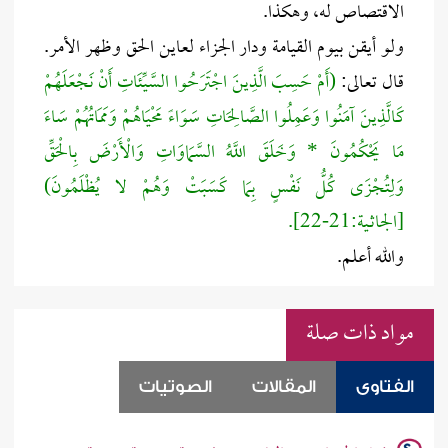
الاقتصاص له، وهكذا.
ولو أيقن بيوم القيامة ودار الجزاء لعاين الحق وظهر الأمر.
قال تعالى:
(أَمْ حَسِبَ الَّذِينَ اجْتَرَحُوا السَّيِّئَاتِ أَنْ نَجْعَلَهُمْ
كَالَّذِينَ آمَنُوا وَعَمِلُوا الصَّالِحَاتِ سَوَاءً مَحْيَاهُمْ وَمَمَاتُهُمْ سَاءَ
مَا يَحْكُمُونَ * وَخَلَقَ اللَّهُ السَّمَاوَاتِ وَالْأَرْضَ بِالْحَقِّ
وَلِتُجْزَى كُلُّ نَفْسٍ بِمَا كَسَبَتْ وَهُمْ لا يُظْلَمُونَ)
[الجاثـية:21-22].
والله أعلم.
مواد ذات صلة
الفتاوى
المقالات
الصوتيات