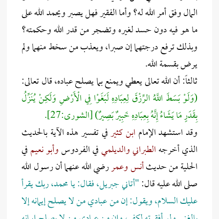
المال وفق أمر الله له؟ وأما الفقير فهل يصبر ويحمد الله على
ما هو فيه دون حسد لغيره وتضجر من قدر الله وحكمته؟
وبذلك ترفع درجتهما إن صبرا، ويعذب من سخط منهما ولم
يرض بقسمة الله.
ثالثاً: أن الله تعالى يعطي ويمنع بما يصلح عباده، قال تعالى:
(وَلَوْ بَسَطَ اللَّهُ الرِّزْقَ لِعِبَادِهِ لَبَغَوْا فِي الْأَرْضِ وَلَكِنْ يُنَزِّلُ
بِقَدَرٍ مَا يَشَاءُ إِنَّهُ بِعِبَادِهِ خَبِيرٌ بَصِيرٌ) [الشورى:27].
وقد استشهد الإمام
ابن كثير
في تفسير هذه الآية بالحديث
الذي أخرجه
الطبراني والديلمي
في الفردوس
وأبو نعيم
في
الحلية من حديث
أنس وعمر
رضي الله عنهما أن رسول الله
صلى الله عليه قال:
"أتاني جبريل، فقال: يا محمد، ربك يقرأ
عليك السلام، ويقول: إن من عبادي من لا يصلح إيمانه إلا
بالغنى ولو أفقرته لكفر، وإن من عبادي من لا يصلح إيمانه