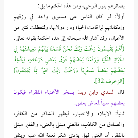
بصائرهم بنور الوحي، ومن هذه الحكم ما يلي:
أولاً: لو كان الناس على مستوى واحد في رزقهم
وإمكاناتهم لما قامت الحياة ودار دولابها، ولتعطلت كثير من
الأعمال، وقد أشار الله سبحانه إلى هذه الحكمة بقوله تعالى:
(أَهُمْ يَقْسِمُونَ رَحْمَتَ رَبِّكَ نَحْنُ قَسَمْنَا بَيْنَهُمْ مَعِيشَتَهُمْ فِي
الْحَيَاةِ الدُّنْيَا وَرَفَعْنَا بَعْضَهُمْ فَوْقَ بَعْضٍ دَرَجَاتٍ لِيَتَّخِذَ
بَعْضُهُمْ بَعْضاً سُخْرِيّاً وَرَحْمَتُ رَبِّكَ خَيْرٌ مِمَّا يَجْمَعُونَ)
[الزخرف:32].
قال
السدي وابن زيد:
يسخر الأغنياء الفقراء فيكون
بعضهم سبباً لمعاش بعض.
ثانياً: الابتلاء والاختبار، ليظهر الشاكر من الكافر،
والصادق من الكاذب، فالغني مبتلى بالغنى، والفقير مبتلى
بالفقر. أما الغني فهل يؤدي شكر نعمة الله عليه وينفق