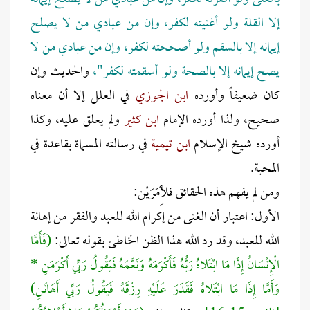
إلا القلة ولو أغنيته لكفر، وإن من عبادي من لا يصلح
إيمانه إلا بالسقم ولو أصححته لكفر، وإن من عبادي من لا
يصح إيمانه إلا بالصحة ولو أسقمته لكفر"،
والحديث وإن
كان ضعيفاً وأورده
ابن الجوزي
في العلل إلا أن معناه
صحيح، ولذا أورده الإمام
ابن كثير
ولم يعلق عليه، وكذا
أورده شيخ الإسلام
ابن تيمية
في رسالته المسماة بقاعدة في
المحبة.
ومن لم يفهم هذه الحقائق فلِأَمَرَيْن:
الأول: اعتبار أن الغنى من إكرام الله للعبد والفقر من إهانة
الله للعبد، وقد رد الله هذا الظن الخاطئ بقوله تعالى:
(فَأَمَّا
الْإِنْسَانُ إِذَا مَا ابْتَلاهُ رَبُّهُ فَأَكْرَمَهُ وَنَعَّمَهُ فَيَقُولُ رَبِّي أَكْرَمَنِ *
وَأَمَّا إِذَا مَا ابْتَلاهُ فَقَدَرَ عَلَيْهِ رِزْقَهُ فَيَقُولُ رَبِّي أَهَانَنِ)