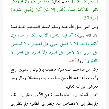
[الفجر:15-16]،
وقال تعالى:
(وَمَا أَمْوَالُكُمْ وَلا أَوْلادُكُمْ
بِالَّتِي تُقَرِّبُكُمْ عِنْدَنَا زُلْفَى إِلَّا مَنْ آمَنَ وَعَمِلَ صَالِحاً)
[سـبأ:37].
وبين النبي صلى الله عليه وسلم المعيار الصحيح للمفاضلة
عند الله بقوله:
"يا أيها الناس، ألا إن ربكم واحد، وإن
أباكم واحد، ألا لا فضل لعربي على أعجمي ولا لعجمي
على عربي ولا لأحمر على أسود ولا أسود على أحمر إلا
بالتقوى"
رواه
أحمد.
وكم من صاحب مهنة دنيئة متصف بالإيمان والتقوى أرفع
وأحب وأعز عند الله من صاحب جاه وسلطان ومال وهو
معرض عن الله تعالى.
الثاني: أنه نظر إلى الدنيا مفصولة عن الآخرة فنظر إلى الظالم
ولم ينظر إلى الاقتصاص منه، ونظر إلى المظلوم ولم ينظر إلى