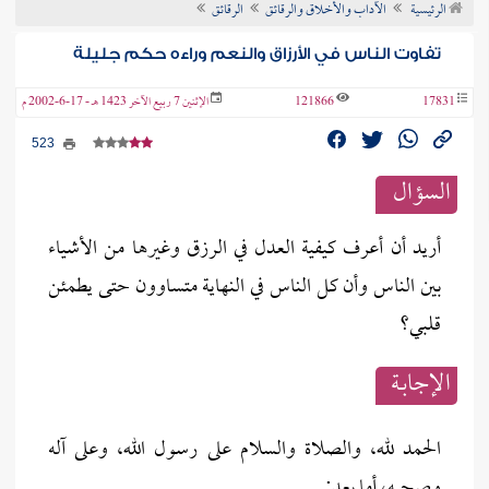
الرئيسية
الآداب والأخلاق والرقائق
الرقائق
ن الفتوى
تفاوت الناس في الأرزاق والنعم وراءه حكم جليلة
17831
121866
الإثنين 7 ربيع الآخر 1423 هـ - 17-6-2002 م
523
السؤال
أريد أن أعرف كيفية العدل في الرزق وغيرها من الأشياء
بين الناس وأن كل الناس في النهاية متساوون حتى يطمئن
قلبي؟
الإجابــة
الحمد لله، والصلاة والسلام على رسول الله، وعلى آله
وصحبه، أما بعد: