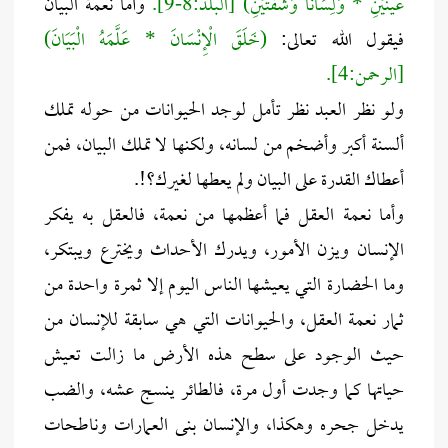
عَيْنَيْنِ * وَلِسَاناً وَشَفَتَيْنِ) [البلد:8-9].
وأما نعمة البيان
فيقول الله تعالى:
(خَلَقَ الْإِنْسَانَ * عَلَّمَهُ الْبَيَانَ)
[الرحمن:4].
ولو نظر العبد نظر تأمل لوجد الحيوانات من حوله تملك
ألسنة أكبر وأضخم من لسانه، ولكنها لا تملك البيان، فمن
أعطاك القدرة على البيان ولم يعطها لغيرك؟!.
وأما نعمة العقل فما أعظمها من نعمة، فالعقل به يفكر
الإنسان ويزن الأمور، ويدرك الأحداث ويخترع ويبتكر،
وما الحضارة التي يعيشها الناس اليوم إلا ثمرة واحدة من
ثمار نعمة العقل، والحيوانات التي هي سابقة للإنسان من
حيث الوجود على سطح هذه الأرض ما زالت تعيش
حياتها كما وجدت أول مرة، فالطائر ينسج عشه، والضب
يدخل جحره وهكذا، والإنسان بنى العمارات وناطحات