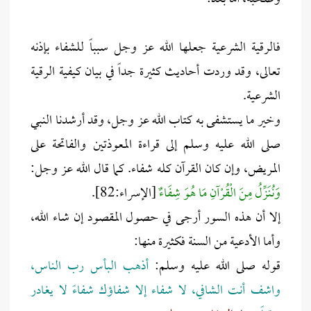
فالرقية الشرعية جعلها الله عز وجل سبباً للشفاء بإذنه
تعالى، وقد وردت أحاديث كثيرة جداً في بيان كيفية الرقية
الشرعية.
وخير ما يستشفى به كتاب الله عز وجل، وقد أرشدنا النبي
صلى الله عليه وسلم إلى قراءة المعوذتين والفاتحة على
المريض، وإن كان القرآن كله شفاء. كما قال الله عز وجل:
وَنُنَزِّلُ مِنَ الْقُرْآنِ مَا هُوَ شِفَاءٌ
[الإسراء:82].
إلا أن هذه السور أرجى في حصول المقصود إن شاء الله،
وأما الأدعية من السنة فكثيرة منها:
قوله صلى الله عليه وسلم:
أذهب البأس رب الناس،
واشف أنت الشافي، لا شفاء إلا شفاؤك شفاءً لا يغادر