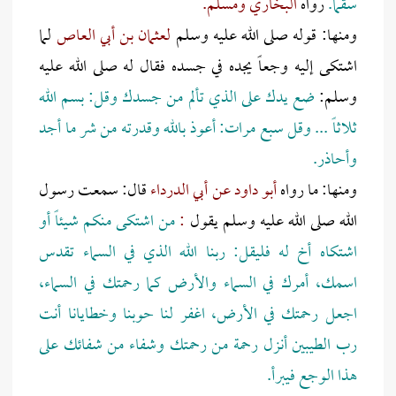
سقماً.
رواه
البخاري ومسلم.
ومنها: قوله صلى الله عليه وسلم
لعثمان بن أبي العاص
لما
اشتكى إليه وجعاً يجده في جسده فقال له صلى الله عليه
وسلم:
ضع يدك على الذي تألم من جسدك وقل: بسم الله
ثلاثاً ... وقل سبع مرات: أعوذ بالله وقدرته من شر ما أجد
وأحاذر.
ومنها: ما رواه
أبو داود عن
أبي الدرداء
قال: سمعت رسول
الله صلى الله عليه وسلم يقول
:
من اشتكى منكم شيئاً أو
اشتكاه أخ له فليقل: ربنا الله الذي في السماء تقدس
اسمك، أمرك في السماء والأرض كما رحمتك في السماء،
اجعل رحمتك في الأرض، اغفر لنا حوبنا وخطايانا أنت
رب الطيبين أنزل رحمة من رحمتك وشفاء من شفائك على
هذا الوجع فيبرأ.