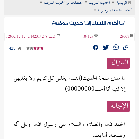
الرئيسية
الحديث الشريف
مقتطفات من الحديث الشريف
ن الفتوى
أحاديث ضعيفة وموضوعة
"ما أكرم النساء إلا.." حديث موضوع
26075
104129
الخميس 8 شوال 1423 هـ - 12-12-2002 م
423
السؤال
ما مدى صحة الحديث(النساء يغلبن كل كريم ولا يغلبهن
إلا لئيم أنا أحب00000000)
الإجابــة
الحمد لله، والصلاة والسلام على رسول الله، وعلى آله
وصحبه، أما بعد: