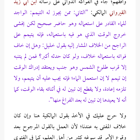
وافقهم؛ جاء في الفواكه الدواني على رسالة
ابن أبي زيد
القيرواني
المالكي:
"الثاني: ممن يجوز له التيمم: الواجد
للماء القادر على استعماله وهو حاضر صحيح لكن يخشى
خروج الوقت الذي هو فيه باستعماله، فإنه يتيمم على
الراجح من الخلاف المشار إليه بقول خليل: وهل إن خاف
فواته باستعماله خلاف، ولو كان حدثه أكبر؟ فمن لم يتنبه
إلا قرب طلوع الشمس وهو جنب ويعتقد إدراك الوقت
إن تيمم لا إن استعمل الماء؛ فإنه يجب عليه أن يتيمم، ولا
تلزمه إعادة، ولا يقطع إن تبين له في أثنائه بقاء الوقت، كما
أنه لا يعيدها إن تبين له بعد الفراغ منها".
ولا حرج عليك في الأخذ بقول المالكية هنا وإن كان
خلاف المفتى به عندنا؛ لأن العمل بالقول المرجوح بعد
وقوع الأمر قد سوغه كثير من أهل العلم، كما في الفتوى