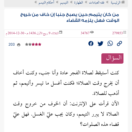
الرئيسية
فقه العبادات
الطهارة
التيميم
أحكام التيمم
ن الفتوى
من كان يتيمم حين يصبح جنبا إن خاف من خروج
الوقت فهل يلزمه القضاء
279853
34767
الثلاثاء 9 ربيع الأول 1436 هـ - 30-12-2014 م
203
السؤال
كنت أستيقظ لصلاة الفجر عادة وأنا جنب، وكنت أخاف
أن يخرج وقت الصلاة؛ فكنت أغسل ما تيسر وأتيمم، ثم
أذهب للصلاة.
الآن قرأت على الإنترنت: أن الخوف من خروج وقت
الصلاة لا يبرر التيمم، وكان يجب عليّ الغسل. فهل عليّ
قضاء هذه الصلوات؟